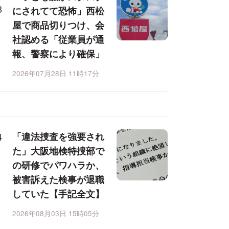
にされてて恐怖」西松
屋で商品切りつけ、会
社認める「従業員が通
報、警察により確保」
2026年07月28日 11時17分
「違法捜査を強要され
た」大阪地検特捜部で
の研修でパワハラか、
被害訴えた検事が退職
していた【手記全文】
2026年08月03日 15時05分