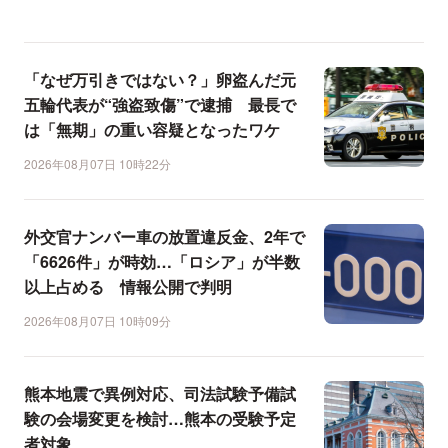
「なぜ万引きではない？」卵盗んだ元
五輪代表が“強盗致傷”で逮捕 最長で
は「無期」の重い容疑となったワケ
2026年08月07日 10時22分
外交官ナンバー車の放置違反金、2年で
「6626件」が時効…「ロシア」が半数
以上占める 情報公開で判明
2026年08月07日 10時09分
熊本地震で異例対応、司法試験予備試
験の会場変更を検討…熊本の受験予定
者対象