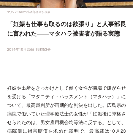
マタハラNetの小酒部さやか代表
「妊娠も仕事も取るのは欲張り」と人事部長
に言われた――マタハラ被害者が語る実態
2014年10月25日 19時53分
妊娠や出産をきっかけとして働く女性が職場で嫌がらせ
を受ける「マタニティ・ハラスメント（マタハラ）」に
ついて、最高裁判所が画期的な判決を出した。広島県の
病院で働いていた理学療法士の女性が「妊娠後に降格さ
せられたのは、男女雇用機会均等法に反する」として、
病院側に損害賠償を求めた裁判で、最高裁は10月23