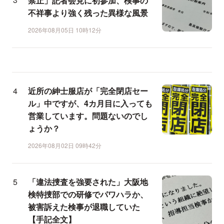
禁止」記者会見に初参加、検事の
不祥事より強く残った異様な風景
2026年08月05日 10時12分
近所の紳士服店が「完全閉店セー
ル」中ですが、4カ月目に入っても
営業しています。問題ないのでし
ょうか？
2026年08月02日 09時42分
「違法捜査を強要された」大阪地
検特捜部での研修でパワハラか、
被害訴えた検事が退職していた
【手記全文】