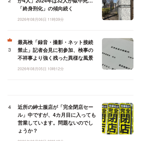
か4人」2024年は32人が獄中死…
「終身刑化」の傾向続く
2026年08月06日 11時39分
最高検「録音・撮影・ネット接続
禁止」記者会見に初参加、検事の
不祥事より強く残った異様な風景
2026年08月05日 10時12分
近所の紳士服店が「完全閉店セー
ル」中ですが、4カ月目に入っても
営業しています。問題ないのでし
ょうか？