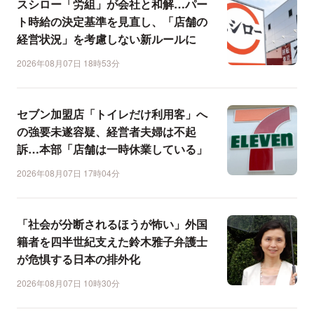
スシロー「労組」が会社と和解…パー
ト時給の決定基準を見直し、「店舗の
経営状況」を考慮しない新ルールに
2026年08月07日 18時53分
セブン加盟店「トイレだけ利用客」へ
の強要未遂容疑、経営者夫婦は不起
訴…本部「店舗は一時休業している」
2026年08月07日 17時04分
「社会が分断されるほうが怖い」外国
籍者を四半世紀支えた鈴木雅子弁護士
が危惧する日本の排外化
2026年08月07日 10時30分