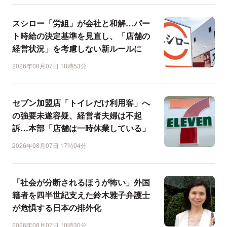
スシロー「労組」が会社と和解…パー
ト時給の決定基準を見直し、「店舗の
経営状況」を考慮しない新ルールに
2026年08月07日 18時53分
セブン加盟店「トイレだけ利用客」へ
の強要未遂容疑、経営者夫婦は不起
訴…本部「店舗は一時休業している」
2026年08月07日 17時04分
「社会が分断されるほうが怖い」外国
籍者を四半世紀支えた鈴木雅子弁護士
が危惧する日本の排外化
2026年08月07日 10時30分