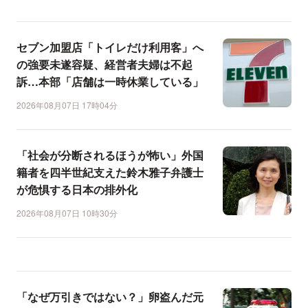
セブン加盟店「トイレだけ利用客」へ
の強要未遂容疑、経営者夫婦は不起
訴…本部「店舗は一時休業している」
2026年08月07日 17時04分
「社会が分断されるほうが怖い」外国
籍者を四半世紀支えた鈴木雅子弁護士
が危惧する日本の排外化
2026年08月07日 10時30分
「なぜ万引きではない？」卵盗んだ元