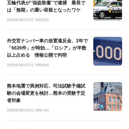
五輪代表が“強盗致傷”で逮捕 最長で
は「無期」の重い容疑となったワケ
2026年08月07日 10時22分
外交官ナンバー車の放置違反金、2年で
「6626件」が時効…「ロシア」が半数
以上占める 情報公開で判明
2026年08月07日 10時09分
熊本地震で異例対応、司法試験予備試
験の会場変更を検討…熊本の受験予定
者対象
2026年08月06日 18時14分