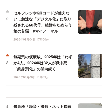
セルフレジやQRコードが使えな
い…急速な「デジタル化」に取り
残される60代母、結婚をためらう
娘の苦悩 #マイノーマル
2026年08月04日 17時00分
無期刑の仮釈放、2025年は「わず
か4人」2024年は32人が獄中死…
「終身刑化」の傾向続く
2026年08月06日 11時39分
最高検「録音・撮影・ネット接続