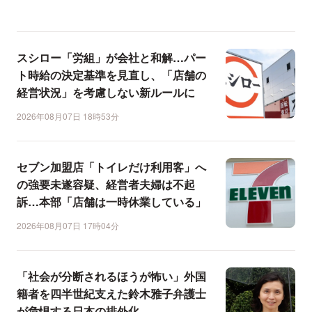
スシロー「労組」が会社と和解…パー
ト時給の決定基準を見直し、「店舗の
経営状況」を考慮しない新ルールに
2026年08月07日 18時53分
セブン加盟店「トイレだけ利用客」へ
の強要未遂容疑、経営者夫婦は不起
訴…本部「店舗は一時休業している」
2026年08月07日 17時04分
「社会が分断されるほうが怖い」外国
籍者を四半世紀支えた鈴木雅子弁護士
が危惧する日本の排外化