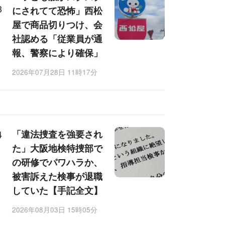
にされてて恐怖」西松
屋で商品切りつけ、会
社認める「従業員が通
報、警察により確保」
2026年07月28日 11時17分
「違法捜査を強要され
た」大阪地検特捜部で
の研修でパワハラか、
被害訴えた検事が退職
していた【手記全文】
2026年08月03日 15時05分