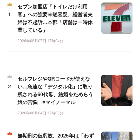
セブン加盟店「トイレだけ利用
客」への強要未遂容疑、経営者夫
婦は不起訴…本部「店舗は一時休
業している」
2026年08月07日 17時04分
セルフレジやQRコードが使えな
い…急速な「デジタル化」に取り
残される60代母、結婚をためらう
娘の苦悩 #マイノーマル
2026年08月04日 17時00分
無期刑の仮釈放、2025年は「わず