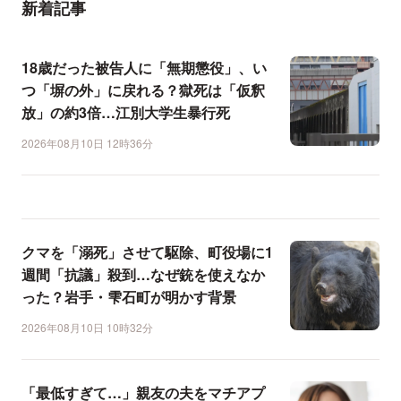
新着記事
18歳だった被告人に「無期懲役」、い
つ「塀の外」に戻れる？獄死は「仮釈
放」の約3倍…江別大学生暴行死
2026年08月10日 12時36分
クマを「溺死」させて駆除、町役場に1
週間「抗議」殺到…なぜ銃を使えなか
った？岩手・雫石町が明かす背景
2026年08月10日 10時32分
「最低すぎて…」親友の夫をマチアプ