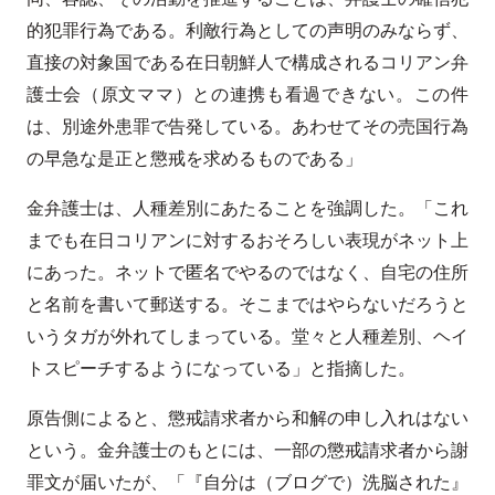
的犯罪行為である。利敵行為としての声明のみならず、
直接の対象国である在日朝鮮人で構成されるコリアン弁
護士会（原文ママ）との連携も看過できない。この件
は、別途外患罪で告発している。あわせてその売国行為
の早急な是正と懲戒を求めるものである」
金弁護士は、人種差別にあたることを強調した。「これ
までも在日コリアンに対するおそろしい表現がネット上
にあった。ネットで匿名でやるのではなく、自宅の住所
と名前を書いて郵送する。そこまではやらないだろうと
いうタガが外れてしまっている。堂々と人種差別、ヘイ
トスピーチするようになっている」と指摘した。
原告側によると、懲戒請求者から和解の申し入れはない
という。金弁護士のもとには、一部の懲戒請求者から謝
罪文が届いたが、「『自分は（ブログで）洗脳された』