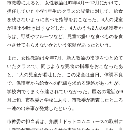
市教委によると、女性教諭は昨年4月〜12月にかけて、
担任していた小学1年生のクラスの児童に対して、給食
を残さないように食べる指導をおこなった。4人の児童
が嘔吐や吐き出すなどした。4人のうち2人の保護者か
らは、野菜やフルーツなど、児童の嫌いな食べものを食
べさせてもらえないかという依頼があったという。
また、女性教諭は今年7月、新人教諭の指導をつとめて
いたクラスで、同じような完食の指導をおこなったあ
と、1人の児童が嘔吐した。この児童は当日、体調不良
で、保護者から給食への配慮を求める連絡があったが、
学校内でうまく伝達されていなかった。匿名の電話が9
月上旬、市教委と学校にあり、市教委が調査したところ
一連の出来事が発覚したという。
市教委の担当者は、弁護士ドットコムニュースの取材に
「教諭が無理やり食べさせた事実はなかった。また、高