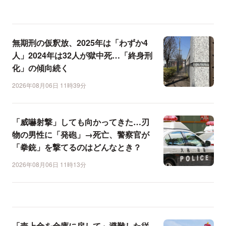
無期刑の仮釈放、2025年は「わずか4
人」2024年は32人が獄中死…「終身刑
化」の傾向続く
2026年08月06日 11時39分
「威嚇射撃」しても向かってきた…刃
物の男性に「発砲」→死亡、警察官が
「拳銃」を撃てるのはどんなとき？
2026年08月06日 11時13分
「売上金を金庫に戻して」避難した従