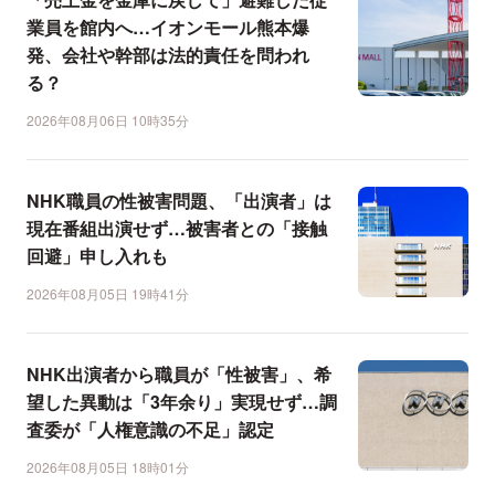
業員を館内へ…イオンモール熊本爆
発、会社や幹部は法的責任を問われ
る？
2026年08月06日 10時35分
NHK職員の性被害問題、「出演者」は
現在番組出演せず…被害者との「接触
回避」申し入れも
2026年08月05日 19時41分
NHK出演者から職員が「性被害」、希
望した異動は「3年余り」実現せず…調
査委が「人権意識の不足」認定
2026年08月05日 18時01分