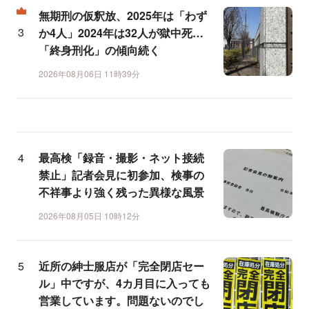
無期刑の仮釈放、2025年は「わず
か4人」2024年は32人が獄中死…
「終身刑化」の傾向続く
2026年08月06日 11時39分
最高検「録音・撮影・ネット接続
禁止」記者会見に初参加、検事の
不祥事より強く残った異様な風景
2026年08月05日 10時12分
近所の紳士服店が「完全閉店セー
ル」中ですが、4カ月目に入っても
営業しています。問題ないのでし