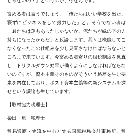
じゃないの？」というのが、今なんです。
富める者は言うでしょう。「俺たちはいい学校を出た、
寝ずにビジネスをして努力した」と。そうでない者は
「君たちは運もあったじゃないか、俺たちが縁の下の力
持ちになったからだ」と反論します。我々は機能してこ
なくなったこの仕組みを少し見直さなければならないと
ころまで来ています。今富める者寄りの租税制度を見直
し、トリクルダウン効果が働くようにしなければならな
いのですが、資本主義そのものがそういう格差を生む要
素を内在しており、ポスト資本主義等の新システムを探
せという議論も生じています。
【取材協力税理士】
柴田 篤 税理士
貿易通商・物流を中心とする国際税務会計事務所。貿