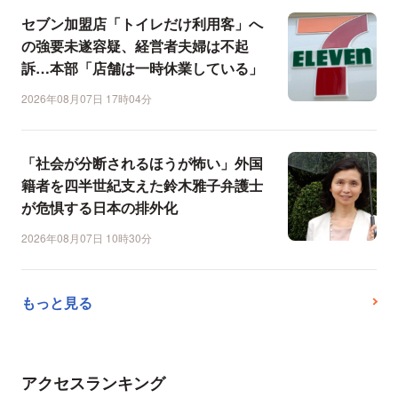
セブン加盟店「トイレだけ利用客」へ
の強要未遂容疑、経営者夫婦は不起
訴…本部「店舗は一時休業している」
2026年08月07日 17時04分
「社会が分断されるほうが怖い」外国
籍者を四半世紀支えた鈴木雅子弁護士
が危惧する日本の排外化
2026年08月07日 10時30分
もっと見る
アクセスランキング