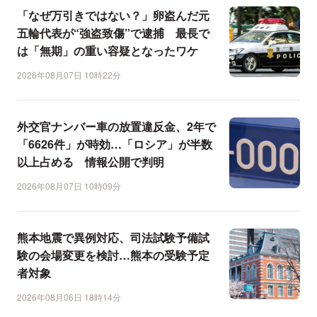
「なぜ万引きではない？」卵盗んだ元
五輪代表が“強盗致傷”で逮捕 最長で
は「無期」の重い容疑となったワケ
2026年08月07日 10時22分
外交官ナンバー車の放置違反金、2年で
「6626件」が時効…「ロシア」が半数
以上占める 情報公開で判明
2026年08月07日 10時09分
熊本地震で異例対応、司法試験予備試
験の会場変更を検討…熊本の受験予定
者対象
2026年08月06日 18時14分