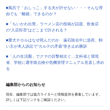
■風呂で「おしっこ」する夫が許せない・・・そんな理
由でも「離婚」できるのか？
■「ちいかわ出禁」ラーメン店の投稿が話題、飲食店
の“入店拒否”はどこまで許される？
■愛犬チロルはなぜ死んだのか 歯石除去中に急死、飼
い主が本人訴訟で“カルテの矛盾”突き止め勝訴
■「人の生活圏」でクマの目撃相次ぐ…文科省と環境
省、学校に通学路点検や危機管理マニュアル見直し求め
る
編集部からのお知らせ
現在、編集部では協力ライターと情報提供を募集しています。
詳しくは下記リンクをご確認ください。