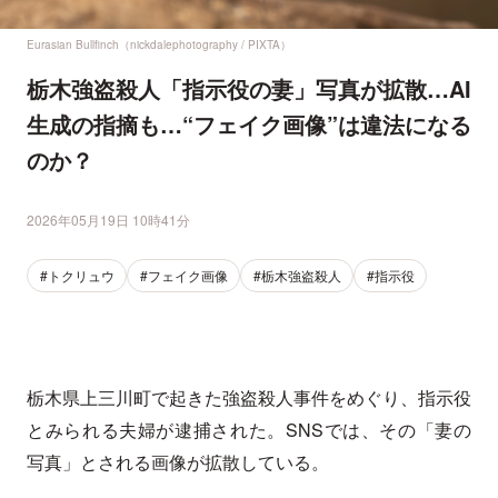
Eurasian Bullfinch（nickdalephotography / PIXTA）
栃木強盗殺人「指示役の妻」写真が拡散…AI
生成の指摘も…“フェイク画像”は違法になる
のか？
2026年05月19日 10時41分
#トクリュウ
#フェイク画像
#栃木強盗殺人
#指示役
栃木県上三川町で起きた強盗殺人事件をめぐり、指示役
とみられる夫婦が逮捕された。SNSでは、その「妻の
写真」とされる画像が拡散している。