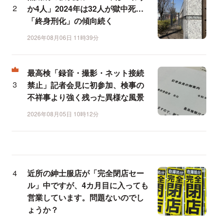
か4人」2024年は32人が獄中死…
「終身刑化」の傾向続く
2026年08月06日 11時39分
最高検「録音・撮影・ネット接続
禁止」記者会見に初参加、検事の
不祥事より強く残った異様な風景
2026年08月05日 10時12分
近所の紳士服店が「完全閉店セー
ル」中ですが、4カ月目に入っても
営業しています。問題ないのでし
ょうか？