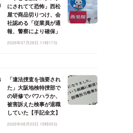
にされてて恐怖」西松
屋で商品切りつけ、会
社認める「従業員が通
報、警察により確保」
2026年07月28日 11時17分
「違法捜査を強要され
た」大阪地検特捜部で
の研修でパワハラか、
被害訴えた検事が退職
していた【手記全文】
2026年08月03日 15時05分