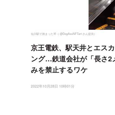
仙川駅で挟まった琴（ @DogAssNFTart さん提供）
京王電鉄、駅天井とエス
ング…鉄道会社が「長さ2
みを禁止するワケ
2022年10月28日 10時01分