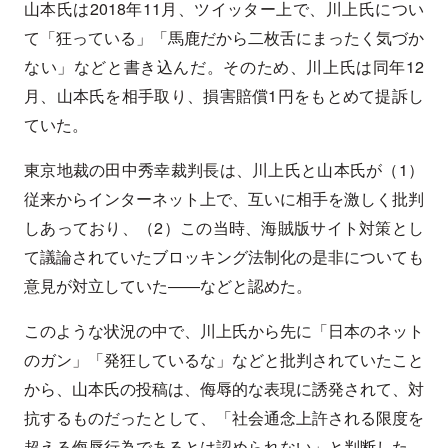
山本氏は2018年11月、ツイッター上で、川上氏につい
て「狂っている」「馬鹿だから二枚舌にまったく気づか
ない」などと書き込んだ。そのため、川上氏は同年12
月、山本氏を相手取り、損害賠償1円をもとめて提訴し
ていた。
東京地裁の田中秀幸裁判長は、川上氏と山本氏が（1）
従来からインターネット上で、互いに相手を激しく批判
しあっており、（2）この当時、海賊版サイト対策とし
て議論されていたブロッキング法制化の是非についても
意見が対立していた――などと認めた。
このような状況の中で、川上氏から先に「日本のネット
のガン」「発狂しているな」などと批判されていたこと
から、山本氏の投稿は、侮辱的な表現に誘発されて、対
抗するものだったとして、「社会通念上許される限度を
超える侮辱行為であるとは認められない」と判断した。