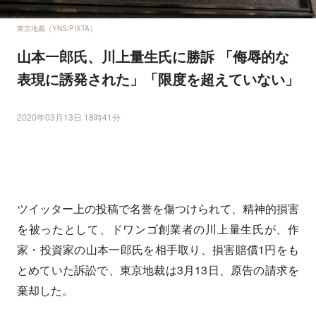
東京地裁（YNS/PIXTA）
山本一郎氏、川上量生氏に勝訴 「侮辱的な
表現に誘発された」「限度を超えていない」
2020年03月13日 18時41分
ツイッター上の投稿で名誉を傷つけられて、精神的損害
を被ったとして、ドワンゴ創業者の川上量生氏が、作
家・投資家の山本一郎氏を相手取り、損害賠償1円をも
とめていた訴訟で、東京地裁は3月13日、原告の請求を
棄却した。