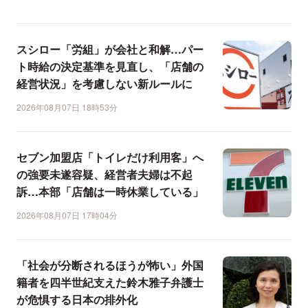
スシロー「労組」が会社と和解…パー
ト時給の決定基準を見直し、「店舗の
経営状況」を考慮しない新ルールに
2026年08月07日 18時53分
セブン加盟店「トイレだけ利用客」へ
の強要未遂容疑、経営者夫婦は不起
訴…本部「店舗は一時休業している」
2026年08月07日 17時04分
「社会が分断されるほうが怖い」外国
籍者を四半世紀支えた鈴木雅子弁護士
が危惧する日本の排外化