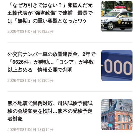
「なぜ万引きではない？」卵盗んだ元
五輪代表が“強盗致傷”で逮捕 最長で
は「無期」の重い容疑となったワケ
2026年08月07日 10時22分
外交官ナンバー車の放置違反金、2年で
「6626件」が時効…「ロシア」が半数
以上占める 情報公開で判明
2026年08月07日 10時09分
熊本地震で異例対応、司法試験予備試
験の会場変更を検討…熊本の受験予定
者対象
2026年08月06日 18時14分