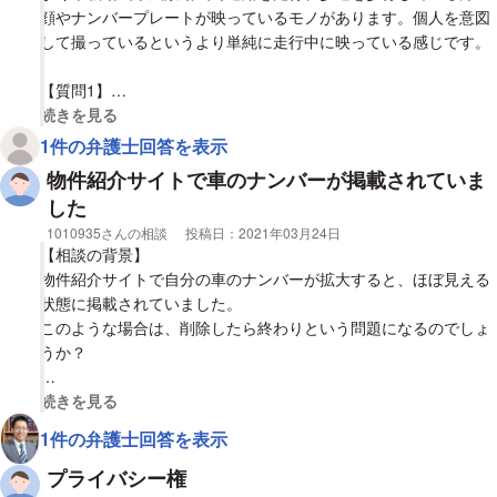
顔やナンバープレートが映っているモノがあります。個人を意図
して撮っているというより単純に走行中に映っている感じです。
【質問1】
車のナンバープレートや運転手、歩行者の顔ってモザイクかけず
視覚的に省略された相談全文の
続きを見る
にそのまま動画として公開してよいものなのんでしょうか？こ
1件の弁護士回答を表示
れって何か犯罪になるのですか？
物件紹介サイトで車のナンバーが掲載されていま
した
相談者
1010935さんの相談
投稿日：
2021年03月24日
【相談の背景】
物件紹介サイトで自分の車のナンバーが拡大すると、ほぼ見える
状態に掲載されていました。
このような場合は、削除したら終わりという問題になるのでしょ
うか？
【質問1】
視覚的に省略された相談全文の
続きを見る
物件紹介サイトで車のナンバーが掲載されていました
1件の弁護士回答を表示
プライバシー権