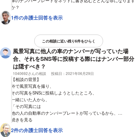
車のナンバープレートをネットに書き込むとどんな罪になります
か？
1件の弁護士回答を表示
この相談に近い残り6件をひらく
風景写真に他人の車のナンバーが写っていた場
合、それをSNS等に投稿する際にはナンバー部分
は隠すべき？
相談者
1040692さんの相談
投稿日：
2021年06月29日
【相談の背景】
外で風景写真を撮り、
その写真をSNSに投稿しようとしたところ、
一緒にいた人から、
「その写真には
他の人の自動車のナンバープレートが写っているから、
SNSに載せるのなら、
視覚的に省略された相談全文の
続きを見る
そのナンバープレートの部分は
2件の弁護士回答を表示
モザイク等で隠してからにしないといけない。」