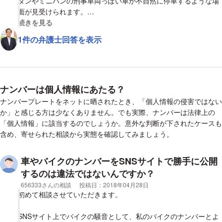
ダンやミニバンの刑事車両っぽい車が不自然に停車するような場
面が見受けられます。
自分の車を勝手に原付の警察が写真を撮りに来ることは合法なん
視覚的に省略された相談全文の
続きを見る
ですか？又、それによって考えられる自分の警察からの影響は何
1件の弁護士回答を表示
ですか？
心当たりとしては、一週間ほど前、近所でとんでも無いレベルの
煽り運転を受けてかなりやり返したことです。ですが、相手には
ドラレコはついていませんでした。
どう思いますか？
ナンバーは個人情報にあたる？
ナンバープレートをネットに晒されたとき、「個人情報の侵害ではない
【質問1】
か」と感じる方は少なくありません。でも実際、ナンバーは法律上の
捕まる可能性はありますか？
「個人情報」に該当するのでしょうか。意外な判断が下されたケースも
含め、寄せられた相談から実態を確認してみましょう。
車やバイクのナンバーをSNSサイトで勝手に公開
するのは違法ではないんですか？
相談者
656333さんの相談
投稿日：
2018年04月28日
初めて相談させていただきます。
SNSサイト上でバイクの騒音として、私のバイクのナンバーとよ