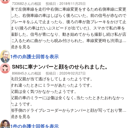
相談者
733682さんの相談
投稿日：
2018年11月25日
車で左側車線を走行中右側に車線変更をするため右側車線に変更
した。右側車線の車はしばらく後ろにいた。前の信号が赤なので
ブレーキをふんで止まったら、後ろの車が急ブレーキをかけて止
まり(後ろの車はだいぶスピードが出ていた)、スマホで私の車を
撮影した。信号が青になり、動き始めてからも撮影し続け私が店
に入るために曲がったら睨み付けられた。車線変更時も渋滞はし
ておらず車間距離は少なくとも100メール以上ある状態で変更
視覚的に省略された相談全文の
続きを見る
し、信号が赤だったからブレーキをふんで止まっただけなのに、
1件の弁護士回答を表示
なぜスマホで撮影されたのか疑問です。ネットにあげられること
もあると聞いたので、念のため警察にすぐ電話し、やられた車の
SNSに車ナンバーと顔をのせられました。
特徴、ナンバー、運転手の特徴を伝えました。落ち度がなくとも
相談者
896845さんの相談
投稿日：
2020年02月27日
因縁つけられたらどうしたら良いですか？
先日父親が当て逃げをしてしまったようです。
すれ違ったときにミラーがあたったようです。
父親は全く気づかなかったようです。
父親の車のミラーには傷は全くなく､当たったときたおれなかっ
たようです。
相手側のドライブレコーダーからナンバーと顔が写っており警察
から連絡がありました。
視覚的に省略された相談全文の
続きを見る
父親は気づかなかったとはいえ､相手側のドライブレコーダーに
1件の弁護士回答を表示