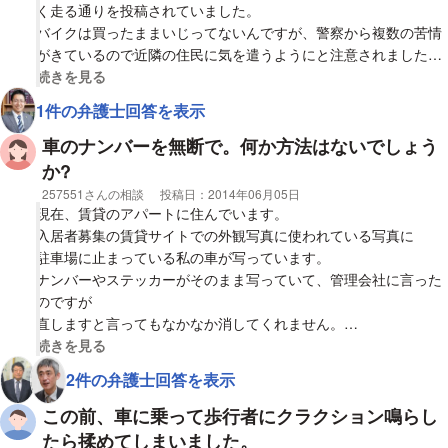
く走る通りを投稿されていました。
バイクは買ったままいじってないんですが、警察から複数の苦情
がきているので近隣の住民に気を遣うようにと注意されました。
また運輸局？ からハガキも来ています。マンションの前にバイク
視覚的に省略された相談全文の
続きを見る
を留めていたいたときに、住人の一人からうるさいと言われたん
1件の弁護士回答を表示
ですが、マフラーは純正品だと言い返しました。そのときに運輸
局に連絡するとナンバーを撮られたんですが（私も許可しまし
車のナンバーを無断で。何か方法はないでしょう
た）、SNSサイトに投稿したのもこの人じゃないかと思ってま
か?
す。
相談者
257551さんの相談
投稿日：
2014年06月05日
現在、賃貸のアパートに住んでいます。
SNSサイトで公開されるまでは、こんなことはなかったので、少
入居者募集の賃貸サイトでの外観写真に使われている写真に
し腹が立っています。バイクのナンバーを勝手に公開するのは個
駐車場に止まっている私の車が写っています。
人情報保護法に違反するのではと思い、個人情報保護委員会
ナンバーやステッカーがそのまま写っていて、管理会社に言った
（https://www.ppc.go.jp/）に電話したところ、ナンバーは個人情
のですが
報にあたらないし、事業者に対して適用されるもので、個人には
直しますと言ってもなかなか消してくれません。
適用されないため、SNSサイトに勝手に公開するのは違法じゃな
子供と二人暮らしなのでとても不安です。
視覚的に省略された相談全文の
続きを見る
いと言われました。
何か方法はないでしょうか？
2件の弁護士回答を表示
個人情報を公開して（ナンバーは違うと言われましたが）、迷惑
や事件が起きた場合は、人権等になると言われたので、そのあと
この前、車に乗って歩行者にクラクション鳴らし
全国共通人権相談ダイヤル
たら揉めてしまいました。