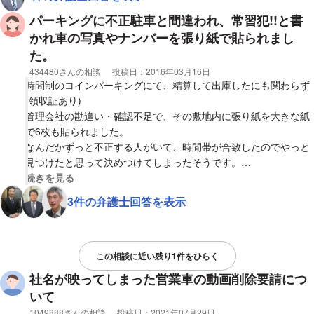
証拠があるならと素直に非を認めています。
パーキングに不正駐車と間違われ、常習犯!!と書
ただ､相手側が父親の車とナンバーと顔､事故があった現場の住所
かれ車の写真やナンバーを張り紙で貼られまし
を複数のSNSに拡散しました。あるSNSで拡散投稿が40件程度で
た。
す。
相談者
434480さんの相談
投稿日：
2016年03月16日
父親は勤め先やSNSを取引先の方に見られました。会社も解雇に
時間制のコインパーキングにて、精算して出庫したにも関わらず
なるかもしれません。
(領収証あり)
名誉毀損になりますよね?相手側と拡散投稿した人から損害賠償
管理会社の勘違い・確認不足で、その敷地内に張り紙を大きな紙
や慰謝料は請求できるのでしょうか?実際価格はどれくらいです
で6枚も貼られました。
か?
なんだかずっと不正する人がいて、時間帯が合致したのでやっと
見つけたと思って決めつけてしまったそうです。
視覚的に省略された相談全文の
続きを見る
内容は
3件の弁護士回答を表示
・未払い不正常習犯 (大きく)
・車体の写真(ナンバーあり)
・ナンバー
・不正出庫確認済み
この相談に近い残り1件をひらく
・警察・弁護士に相談済み
社名が映ってしまった営業車の動画削除要請につ
・車両をみかけた方は連絡してください
いて
・次回不正出庫された場合は内容証明を送らせていただきます。
相談者
1049888さんの相談
投稿日：
2021年07月29日