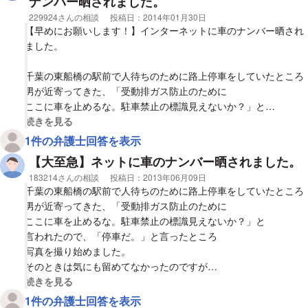
ナンバー晒されました。
相談者
229924さんの相談
投稿日：
2014年01月30日
【早めにお願いします！】インターネットに車のナンバー晒され
ました。
千葉の東船橋の駅前で人待ちのために路上停車をしていたところ
男が近寄ってきた、「受動排ガス防止のために
ここに車を止めるな。駐車禁止の標識見えないか？」と
言われたので、「停車だ。」と言ったところ
視覚的に省略された相談全文の
続きを見る
写真を撮りはじめました。
1件の弁護士回答を表示
その時とくに気にも留めてなかったのですが
【大至急】ネットに車のナンバー晒されました。
自分のナンバーをグーグルで検索したところ
相談者
183214さんの相談
投稿日：
2013年06月09日
動画が見つかりました。警察に相談するか
千葉の東船橋の駅前で人待ちのために路上停車をしていたところ
弁護士に相談するかどうするべきか
男が近寄ってきた、「受動排ガス防止のために
ご教授のほどお願いします。
ここに車を止めるな。駐車禁止の標識見えないか？」と
言われたので、「停車だ。」と言ったところ
写真を撮り始めました。
そのときは気にも留めてなかったのですが
自分のナンバーをグーグルで検索したところ
視覚的に省略された相談全文の
続きを見る
動画が見つかりました。警察に相談するか
1件の弁護士回答を表示