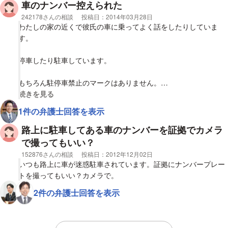
車のナンバー控えられた
相談者
242178さんの相談
投稿日：
2014年03月28日
わたしの家の近くで彼氏の車に乗ってよく話をしたりしていま
す。
停車したり駐車しています。
もちろん駐停車禁止のマークはありません。
視覚的に省略された相談全文の
続きを見る
1件の弁護士回答を表示
わたしの家が区域になっている自治体、もしくは近くの自治体に
不振な車だとナンバーを控えられました。
路上に駐車してある車のナンバーを証拠でカメラ
で撮ってもいい？
ナンバーを控えるのは犯罪でないと警察のかたがおっしゃってい
相談者
152876さんの相談
投稿日：
2012年12月02日
ましたが、納得いきません。
いつも路上に車が迷惑駐車されています。証拠にナンバープレー
トを撮ってもいい？カメラで。
どうにかして、その自治体を突き止めたときにナンバーの控えを
2件の弁護士回答を表示
消すという契約をしたいです。