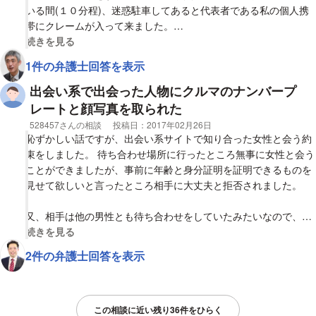
いる間(１０分程)、迷惑駐車してあると代表者である私の個人携
帯にクレームが入って来ました。
社名すらわからないはずなのに、この短時間で特定出来る方法が
視覚的に省略された相談全文の
続きを見る
あるのでしょうか？
1件の弁護士回答を表示
鍵も閉めてあったとの事なので、車検証等も見られるはずもない
のですが、何やら釈然としません。
出会い系で出会った人物にクルマのナンバープ
もし簡単に特定出来るはずもないのなら、クレームを入れてきた
レートと顔写真を取られた
人物は違法な行為をしているという見解でよろしいのでしょう
相談者
528457さんの相談
投稿日：
2017年02月26日
か？
恥ずかしい話ですが、出会い系サイトで知り合った女性と会う約
その場合は相手にどのような罪を問えるのでしょうか？
束をしました。 待ち合わせ場所に行ったところ無事に女性と会う
どうぞよろしくお願いいたします。
ことができましたが、事前に年齢と身分証明を証明できるものを
見せて欲しいと言ったところ相手に大丈夫と拒否されました。
又、相手は他の男性とも待ち合わせをしていたみたいなので、そ
の間私は待っていましたが、
視覚的に省略された相談全文の
続きを見る
私の車のナンバープレートと私の顔写真を遠くから写真で取られ
2件の弁護士回答を表示
ているみたいだったので怖くて逃げて来ました。個人情報がわか
り自宅や職場まで脅しや嫌がらせが来ないか凄く心配です。
念のために警察には相談したところ関わらないのが一番ですと言
この相談に近い残り36件をひらく