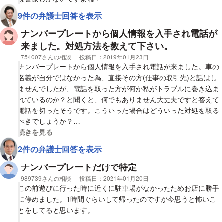
何の目的が考えられ、その場合、わたしは責任を問われますか？
9件の弁護士回答を表示
ナンバープレートから個人情報を入手され電話が
来ました。対処方法を教えて下さい。
相談者
754007さんの相談
投稿日：
2019年01月23日
ナンバープレートから個人情報を入手され電話が来ました。車の
名義が自分ではなかった為、直接その方(仕事の取引先)と話はし
ませんでしたが、電話を取った方が何か私がトラブルに巻き込ま
れているのか？と聞くと、何でもありません大丈夫ですと答えて
電話を切ったそうです。こういった場合はどういった対処を取る
べきでしょうか？
視覚的に省略された相談全文の
続きを見る
質問1 ナンバープレートから個人情報を入手し要件なしで連絡を
2件の弁護士回答を表示
してくる行為は違法行為でしょうか？ (正直、その方の行動がわ
からず少し怖いです。)
ナンバープレートだけで特定
相談者
989739さんの相談
投稿日：
2021年01月20日
質問2 仕事で接触する場合の適切な対処方法を教えて頂きたいで
この前遊びに行った時に近くに駐車場がなかったためお店に勝手
す。(その方と直接話すべきか、会社側に伝えるべきかなど)
に停めました。1時間ぐらいして帰ったのですが今思うと怖いこ
とをしてると思います。
よろしくお願いします。