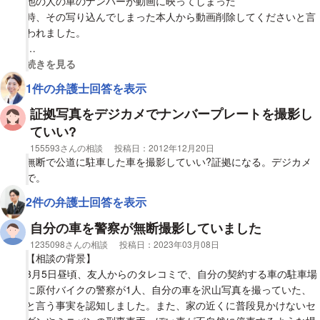
他の人の車のナンバーが動画に映ってしまった
単なる通勤の時間調整とか休憩とかなら駐車禁止とはいえ躊躇い
時、その写り込んでしまった本人から動画削除してくださいと言
ます。ですので、写真とかビデオだけでもと思いましたが、どう
われました。
なのでしょうか。
【質問1】
視覚的に省略された相談全文の
続きを見る
実際、個人情報か何かの罪にあたる可能性は
1件の弁護士回答を表示
ありますか？
証拠写真をデジカメでナンバープレートを撮影し
ていい?
相談者
155593さんの相談
投稿日：
2012年12月20日
無断で公道に駐車した車を撮影していい?証拠になる。デジカメ
で。
2件の弁護士回答を表示
自分の車を警察が無断撮影していました
相談者
1235098さんの相談
投稿日：
2023年03月08日
【相談の背景】
3月5日昼頃、友人からのタレコミで、自分の契約する車の駐車場
に原付バイクの警察が1人、自分の車を沢山写真を撮っていた、
と言う事実を認知しました。また、家の近くに普段見かけないセ