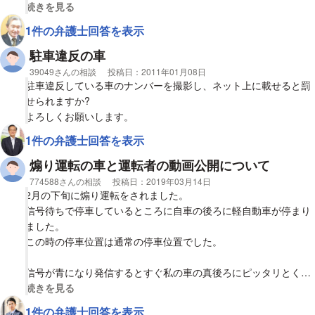
視覚的に省略された相談全文の
続きを見る
そこで２点質問です。
1件の弁護士回答を表示
１、そもそもSNSにへの写真アップ・投稿していいものか、この
駐車違反の車
際ナンバープレートをマスキングが必要でしょうか？
相談者
39049さんの相談
投稿日：
2011年01月08日
駐車違反している車のナンバーを撮影し、ネット上に載せると罰
２、SNSでも「全員に公開」と「友達のみ公開」など選択できる
せられますか?
かと思います。もし公開が問題ないなら、その範囲はどこまで有
よろしくお願いします。
効でしょうか？
1件の弁護士回答を表示
個人情報保護の観点ではナンバープレートは一般人では本人を特
煽り運転の車と運転者の動画公開について
定できないと認識しております（もちろん警察のデータベースと
相談者
774588さんの相談
投稿日：
2019年03月14日
照合すれば一目瞭然でしょう）。その他プライバシーの侵害など
2月の下旬に煽り運転をされました。
法律に照らし合わせての問題点があればご用事いただければと思
信号待ちで停車しているところに自車の後ろに軽自動車が停まり
います。
ました。
この時の停車位置は通常の停車位置でした。
信号が青になり発信するとすぐ私の車の真後ろにピッタリとくっ
ついて暫く
視覚的に省略された相談全文の
続きを見る
そのままの状態が1キロほど続きました。 速度は40キロで車間
1件の弁護士回答を表示