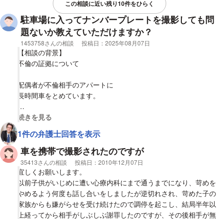
ナンバーを控えられ、不振な目で見られるのは不当だと思いま
この相談に近い残り10件をひらく
す。
駐車場に入ってナンバープレートを撮影しても問
題ないか教えていただけますか？
なにかいい案がありましたら、回答お願いいたします。
相談者
1453758さんの相談
投稿日：
2025年08月07日
【相談の背景】
不倫の証拠について
配偶者が不倫相手のアパートに
長時間車をとめています。
ナンバープレートが写った写真を撮りたいです。
視覚的に省略された相談全文の
続きを見る
1件の弁護士回答を表示
【質問1】
塀などがないアパートの駐車場で
車を携帯で撮影されたのですが
駐車場に入り
相談者
35413さんの相談
投稿日：
2010年12月07日
配偶者の車のナンバープレートが映るように写真をとっていいの
宜しくお願いします。
か？
以前子供がいじめに遭い心療内科にまで通うまでになり、苛めを
やめるよう何度も話し合いをしましたが逆切れされ、苛めた子の
【質問2】
家族からも嫌がらせを受け続けたので調停を起こし、結局半年以
写真プラス配偶者のドライブレコーダーで長時間止まっているの
上経ってから相手がしぶしぶ謝罪したのですが、その後相手が無