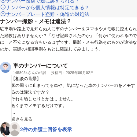
ナンバー投稿で逆に訴えられる？
ナンバーから個人情報は特定できる？
ナンバープレート盗難・偽造の対処法
ナンバー撮影・メモは違法？
駐車場や路上で見知らぬ人に車のナンバーをスマホやメモ帳に控えられ
た経験はありませんか？「なぜ記録されたのか」「何かに使われるので
は」と不安になる方もいるはずです。撮影・メモ行為そのものが違法な
のか、実際の相談事例をもとに確認してみましょう。
車のナンバーについて
相談者
1458034さんの相談
投稿日：
2025年09月02日
【相談の背景】
家の周りに止まってる車や、気になった車のナンバーのをメモす
るのは違法ですか？
それを晒したりとかはしません。
あくまでメモするだけです。
【質問1】
視覚的に省略された相談全文の
続きを見る
他人の車のナンバーを控えるのは違法でしょうか？
2件の弁護士回答を表示