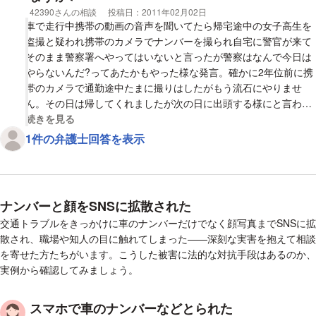
相談者
42390さんの相談
投稿日：
2011年02月02日
車で走行中携帯の動画の音声を聞いてたら帰宅途中の女子高生を
盗撮と疑われ携帯のカメラでナンバーを撮られ自宅に警官が来て
そのまま警察署へやってはいないと言ったが警察はなんで今日は
やらないんだ?ってあたかもやった様な発言。確かに2年位前に携
帯のカメラで通勤途中たまに撮りはしたがもう流石にやりませ
ん。その日は帰してくれましたが次の日に出頭する様にと言われ
今に至りますお陰で不安で寝付けず食事も出来ず精神的に参って
視覚的に省略された相談全文の
続きを見る
ます。これは名誉毀損で訴えることは出来ますか?教えて下さい
1件の弁護士回答を表示
ナンバーと顔をSNSに拡散された
交通トラブルをきっかけに車のナンバーだけでなく顔写真までSNSに拡
散され、職場や知人の目に触れてしまった——深刻な実害を抱えて相談
を寄せた方たちがいます。こうした被害に法的な対抗手段はあるのか、
実例から確認してみましょう。
スマホで車のナンバーなどとられた