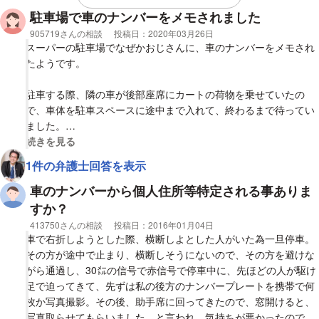
われました。
駐車場で車のナンバーをメモされました
相談者
905719さんの相談
投稿日：
2020年03月26日
会う前に金銭のやり取りがありましたが、実際には払っていませ
スーパーの駐車場でなぜかおじさんに、車のナンバーをメモされ
ん。
たようです。
駐車する際、隣の車が後部座席にカートの荷物を乗せていたの
で、車体を駐車スペースに途中まで入れて、終わるまで待ってい
ました。
荷物を乗せ終わり、その方もすみませんと言いながらカートを返
視覚的に省略された相談全文の
続きを見る
しに行ったので、わたしも頭をさげて、バックして駐車しまし
1件の弁護士回答を表示
た。
車のナンバーから個人住所等特定される事ありま
特に何事もなく、駐車して、降りて、子供が乗っていた後部座席
すか？
のドアを開けていると、買い物袋を下げたおじさんが、わたしの
相談者
413750さんの相談
投稿日：
2016年01月04日
車のナンバーを小さい紙の束にメモしているように見えました。
車で右折しようとした際、横断しよとした人がいた為一旦停車。
その方が途中で止まり、横断しそうにないので、その方を避けな
何？ナンバーメモしてる？と不審に思い、声を掛けようと思いま
がら通過し、30㍍の信号で赤信号で停車中に、先ほどの人が駆け
したが、確信ではなく、スタスタ去って行ったのと、子供がトイ
足で迫ってきて、先ずは私の後方のナンバープレートを携帯で何
レに行きたいと言っていたので、追いかけられず、トイレの後
枚か写真撮影。その後、助手席に回ってきたので、窓開けると、
やっぱり気になって、おじさんを店内探しましたが見つからず。
写真取らせてもらいました、と言われ、気持ちが悪かったので、