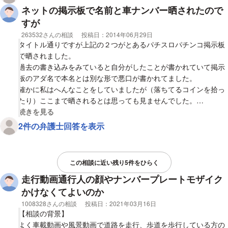
弁護士に相談するかどうするべきか
ネットの掲示板で名前と車ナンバー晒されたので
ご教授お願いします。
すが
相談者
263532さんの相談
投稿日：
2014年06月29日
http://www.youtube.com/watch?v=nEvNZKLLZCY
タイトル通りですが上記の２つがとあるパチスロパチンコ掲示板
で晒されました。
過去の書き込みをみていると自分がしたことが書かれていて掲示
板のアダ名で本名とは別な形で悪口が書かれてました。
確かに私はへんなことをしていましたが（落ちてるコインを拾っ
たり）ここまで晒されるとは思っても見ませんでした。
ただ晒されてるだけでリアルで被害はまだ起きていません
視覚的に省略された相談全文の
続きを見る
が・・・
2件の弁護士回答を表示
これは名誉毀損などで訴えることは可能でしょうか？
よろしくお願いします。
この相談に近い残り5件をひらく
走行動画通行人の顔やナンバープレートモザイク
かけなくてよいのか
相談者
1008328さんの相談
投稿日：
2021年03月16日
【相談の背景】
よく車載動画や風景動画で道路を走行、歩道を歩行している方の