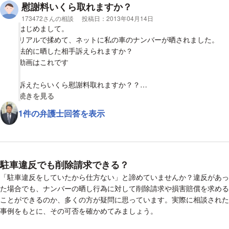
投稿者は、あたかも自分のセカンドカーが納車された記念撮影と
慰謝料いくら取れますか？
コメントもアップしていました。
相談者
173472さんの相談
投稿日：
2013年04月14日
はじめまして。
これは法的に問題のある行為かお聞きしたいです。
リアルで揉めて、ネットに私の車のナンバーが晒されました。
法的に晒した相手訴えられますか？
動画はこれです
訴えたらいくら慰謝料取れますか？？
視覚的に省略された相談全文の
続きを見る
http://www.youtube.com/watch?v=nEvNZKLLZCY
1件の弁護士回答を表示
駐車違反でも削除請求できる？
「駐車違反をしていたから仕方ない」と諦めていませんか？違反があっ
た場合でも、ナンバーの晒し行為に対して削除請求や損害賠償を求める
ことができるのか、多くの方が疑問に思っています。実際に相談された
事例をもとに、その可否を確かめてみましょう。