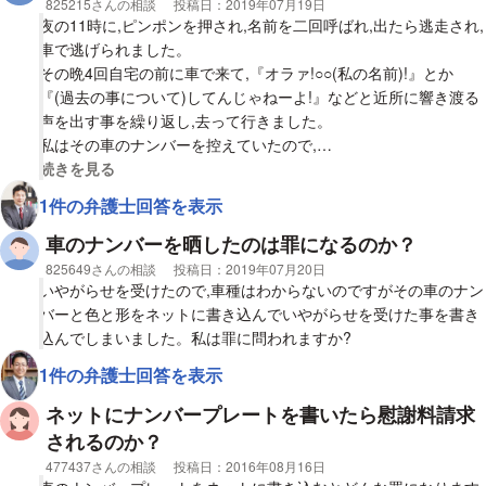
相談者
825215さんの相談
投稿日：
2019年07月19日
夜の11時に,ピンポンを押され,名前を二回呼ばれ,出たら逃走され,
車で逃げられました。
その晩4回自宅の前に車で来て,『オラァ!○○(私の名前)!』とか
『(過去の事について)してんじゃねーよ!』などと近所に響き渡る
声を出す事を繰り返し,去って行きました。
私はその車のナンバーを控えていたので,
車種は解らなかったのですが車の色と形と共にそのナンバーを掲
視覚的に省略された相談全文の
続きを見る
示板に書き込みました。
1件の弁護士回答を表示
私のこの行為は咎められるものですか?
車のナンバーを晒したのは罪になるのか？
相談者
825649さんの相談
投稿日：
2019年07月20日
いやがらせを受けたので,車種はわからないのですがその車のナン
バーと色と形をネットに書き込んでいやがらせを受けた事を書き
込んでしまいました。私は罪に問われますか?
1件の弁護士回答を表示
ネットにナンバープレートを書いたら慰謝料請求
されるのか？
相談者
477437さんの相談
投稿日：
2016年08月16日