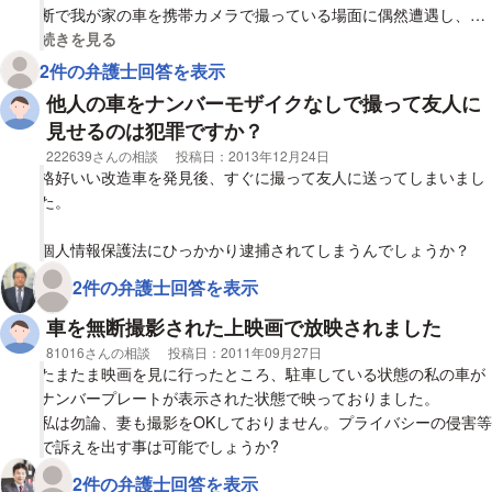
が
断で我が家の車を携帯カメラで撮っている場面に偶然遭遇し、
わかれば証拠になるのか
「何をしているんですか!?」と聞いたら
視覚的に省略された相談全文の
続きを見る
「何もしてない、子供とメールしていただけ。。」
2件の弁護士回答を表示
と驚いた様子で苦しい言い訳をしていましたが、なぜわざわざ遠
他人の車をナンバーモザイクなしで撮って友人に
く離れている我が家の車の前で。。
見せるのは犯罪ですか？
相手が車のまん前にしゃがんで撮影していたのをこちらは一部始
相談者
222639さんの相談
投稿日：
2013年12月24日
終見ており、その様子をこちらもとっさに携帯で撮影しましたが
格好いい改造車を発見後、すぐに撮って友人に送ってしまいまし
相手はメールしていただけ、の一点張りで無断撮影していたこと
た。
は全く認めず逃げて行きました。
個人情報保護法にひっかかり逮捕されてしまうんでしょうか？
まさか後ろから私達に見られているとは思いもせずにバシャバ
シャ撮影していたのでしょうが、無理矢理携帯を奪い取って確認
2件の弁護士回答を表示
するわけにもいかず、そそくさと逃げて行く相手を見ているしか
車を無断撮影された上映画で放映されました
ありませんでした。。
今までも何度かこうした低レベルな嫌がらせを受けており、今回
相談者
81016さんの相談
投稿日：
2011年09月27日
たまたま映画を見に行ったところ、駐車している状態の私の車が
も無断撮影されたことが本当に気持ち悪く、いい加減にして欲し
ナンバープレートが表示された状態で映っておりました。
いです。。調停で辛い思いで和解した意味が無くなってしまいま
私は勿論、妻も撮影をOKしておりません。プライバシーの侵害等
す。
で訴えを出す事は可能でしょうか?
この他人の車を無断で撮影する行為に対して、証拠が無ければこ
2件の弁護士回答を表示