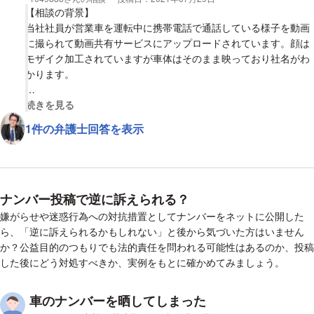
【相談の背景】
これは個人情報保護法違反や名誉棄損になりませんか？
当社社員が営業車を運転中に携帯電話で通話している様子を動画
張り紙は4時間貼られ、友達からの連絡で貼られていると知り、
に撮られて動画共有サービスにアップロードされています。顔は
管理会社に連絡してすぐに剥がしてもらい、当日に指示した方が
モザイク加工されていますが車体はそのまま映っており社名がわ
謝罪にこられ今は訂正・お詫びの張り紙が貼られています。
かります。
ちなみに常習犯とか書かれてる張り紙の写真ももっています。
【質問1】
視覚的に省略された相談全文の
続きを見る
この駐車場に会社が近くて、私は当日近づけず会社に帰社できま
削除要請は当然ですが、撮影者（投稿者）を名誉毀損等で訴える
せんでした。
1件の弁護士回答を表示
ことはできますか？
懸念してるのは、張り紙を写メなどしてfecebookやラインやツ
イッターなどソーシャルに拡散されることです。
ナンバーは料金は管理会社持ちで変えてくださるそうです。
ナンバー投稿で逆に訴えられる？
信用第一の仕事をしているので、解雇や営業妨害になったりした
嫌がらせや迷惑行為への対抗措置としてナンバーをネットに公開した
場合など、最後まで責任は取ってと話してはおります。
ら、「逆に訴えられるかもしれない」と後から気づいた方はいません
か？公益目的のつもりでも法的責任を問われる可能性はあるのか、投稿
管理会社側は100パーセント悪いと認めています。が!!
した後にどう対処すべきか、実例をもとに確かめてみましょう。
それで終わっていい話なのかがすごく気になります。
損害賠償発生する可能性ありますか？
車のナンバーを晒してしまった