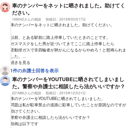
車のナンバーをネットに晒されました。助けてく
ださい。
相談者
169042さんの相談
投稿日：
2013年03月17日
車のナンバーをネットに晒されました。助けてください。
以前、とある駅前に路上停車していたときのことです。
ガスマスクをした男が近づいてきてここに路上停車したら
受動排ガスで非四輪者が肺がんになるからやめろ！と怒鳴られま
した。
しかし無視をしていたら、写真を撮り始め、ネットに晒すと言わ
視覚的に省略された相談全文の
続きを見る
れました。
1件の弁護士回答を表示
冗談だと思ったのですが後日自分のナンバーで検索するとヒット
車のナンバーをYOUTUBEに晒されてしまいまし
しました。
た。警察や弁護士に相談したら法がいいですか？
どうすればいいですか？
相談者
221986さんの相談
投稿日：
2013年12月21日
車のナンバーをYOUTUBEに晒されてしまいました。
http://video.fc2.com/content/20130303YrkQes4G/
問題は私が駐車禁止の道路に駐車していたことが原因なのですが
助けてください。
警察や弁護士に相談したら法がいいですか？
動画は以下です