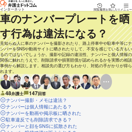
インターネット
閲覧履歴
お気に入り
メニュー
車のナンバープレートを晒
す行為は違法になる？
見知らぬ人に車のナンバーを撮影されたり、路上停車中や駐車中等にナ
ンバーをSNSや動画サイトに晒されたりして、不安を感じている方もい
るのではないでしょうか。撮影や記録の違法性、ナンバーと個人情報の
関係に触れたうえで、削除請求や損害賠償が認められるかを実際の相談
事例から解説します。相談先の選び方もわかり、対処の手がかりが得ら
れます。
48
147
弁護士
回答
ナンバー撮影・メモは違法？
ナンバーは個人情報にあたる？
ナンバーを動画や掲示板に晒された
駐車違反でも削除請求できる？
ナンバーと顔をSNSに拡散された