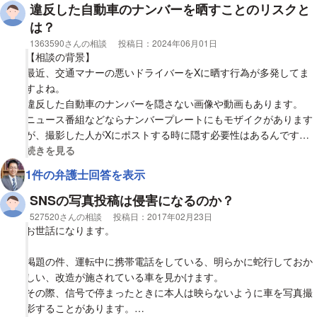
と忠告されました。
違反した自動車のナンバーを晒すことのリスクと
は？
そこで質問です。
相談者
1363590さんの相談
投稿日：
2024年06月01日
【相談の背景】
自分が撮った写真に、
最近、交通マナーの悪いドライバーをXに晒す行為が多発してま
他の人の自動車のナンバープレートが映っていた場合、
すよね。
その写真をインターネット上に掲載する際には、
違反した自動車のナンバーを隠さない画像や動画もあります。
ニュース番組などならナンバープレートにもモザイクがあります
【質問1】
が、撮影した人がXにポストする時に隠す必要性はあるんです
そのナンバープレートの部分は
か？
視覚的に省略された相談全文の
続きを見る
モザイク等で隠して
1件の弁護士回答を表示
見えないようにしてから掲載しないといけないのですか？
【質問1】
ナンバーをXに晒す事で被る不利益があれば教えて下さい
SNSの写真投稿は侵害になるのか？
そうしないと法的に問題が生じるのですか？
相談者
527520さんの相談
投稿日：
2017年02月23日
お世話になります。
※モラル上ではなく法的な問題が生じるのかの質問です
掲題の件、運転中に携帯電話をしている、明らかに蛇行しておか
しい、改造が施されている車を見かけます。
その際、信号で停まったときに本人は映らないように車を写真撮
影することがあります。