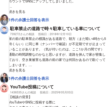
カウントでSNSにアップしてしまいました。
その車は特別仕様でもなく、よく出回っているようなベンツで、
視覚的に省略された相談全文の
続きを見る
ナンバーがない状態では本人以外は誰の車か特定できないと思い
1件の弁護士回答を表示
ますが、その著名人の方が怒っていると会社の社長に連絡があっ
たそうです。
駐車禁止の道路で時々駐車している車について
相談者
739272さんの相談
投稿日：
2018年12月10日
【質問1】
家の前の駐車禁止の標識がある道路で、朝方（まだ暗い4時から5
他人の車を許可なく勝手に撮影した友人と無断でSNSにアップし
時くらい）に同じ車（ナンバーで確認）が不定期ですが止まって
た友人の彼女は何か罪に問われたりしますか？
いることがあります。（気が付いたのは、ここ1か月の間です）
通勤の時間調整なのかなと思いますが、道路を挟んで家が密集し
ており、空き巣被害も道路の前の家では何回かあるので勘ぐって
しまいます。
視覚的に省略された相談全文の
続きを見る
1.そのような場合、写真でナンバーや車を無断で撮る（盗撮？）
1件の弁護士回答を表示
のは違法ですか？
YouTube投稿について
警察には言ってませんが、相談するときに何か証拠？があるほう
相談者
1436535さんの相談
投稿日：
2025年05月03日
が口頭よりいいのかと思い、こちらに相談しました。（ナンバー
【相談の背景】
と大体の車色、メーカーはメモしました）
YouTubeやSNSに投稿する際に
また、その場で通報しようと思いましたが、先にも述べたように