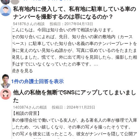
ちらは何も出来ないのでしょうか?相手が無断撮影している様子
私有地内に侵入して、私有地に駐車している車の
をこちらが撮影したものがあれば迷惑行為として警察等から注意
して頂くことは出来るでしょうか?おそらく相手は撮影したもの
ナンバーを撮影するのは罪になるのか？
をすぐに削除したか、どこかに転送してから削除している気がし
相談者
541876さんの相談
投稿日：
2017年04月13日
ます。
こんにちは。今回は知り合いの件で相談があります。
万に一つ、本当にお子さんとメールしていたとしても、普通に
その知り合いによれば、先日、知り合いの家の敷地内（カース
立ってメールすれば良いものをわざわざうちの車が止まっている
ペース）に駐車していた知り合い名義の車のナンバープレートを
所まで足を運び、目の前にしゃがみ込んで車のナンバーにポイン
身に覚えのない見知らぬ誰かが、写真に収めているのをたまたま
トを合わせるような格好をし誤解されるような行為をしたことに
発見しました。慌てて、外に出て周りを見回したら、撮影した相
ついて、今までの稚拙な嫌がらせも含めて何かしら罰を与える等
手はすでにいなくなっていたとの事です。
の対策をとれるのでしょうか?ナンバーや車体を撮影したところ
本人曰く、「たとえいたずらであっても、許せない。と同時に個
視覚的に省略された相談全文の
続きを見る
でたいした事が出来るわけでもないことはわかっていますが、気
人情報がもれたら不安で眠れない。防犯カメラを取り付けて、今
1件の弁護士回答を表示
持ち的にとても不安ですし調停で和解した直後のことなので、相
度来たら、証拠を押さえてやる。」と、怒りを抑えられずにいら
手に余りにも反省の色が見えず虚しいです。
れない様子でした。
他人の私物を無断でSNSにアップしてしまいまし
もし今後、同様の被害に遭い、犯人が特定でき、警察に捕まっ
た
相手のこの行為について何か対策を立てられるのかどうかご意見
た場合、罪になるとしたら、どの位の罰（罰金、または禁固
相談者
1403874さんの相談
投稿日：
2024年11月23日
宜しくお願いします。長文失礼しました。
刑？）になるのでしょうか？ また、民事訴訟に持ち込む事はで
【相談の背景】
きるのでしょうか？
車の修理会社で働いている友人が、ある著名人の車が修理で入庫
したため、つい嬉しくなり、その車の写メを撮ったそうです。
その写メを彼女に送ったところ、彼女がナンバーを隠して公開ア