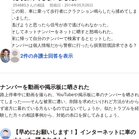
（http://www.moj.go.jp/JINKEN/jinken20.html）に電話したとこ
相談者
254883さんの相談
投稿日：
2014年05月26日
ろ、よく走る通りとナンバーを書いていて、仮に（その投稿を見
この前、車に乗って歩行者にクラクション鳴らしたら揉めてしま
て誰か）特定できる人がいたとしても、個人情報ではないので問
いました。
題ない、ということでした。それで迷惑がかかったとして事件性
逃げようと思ったら信号が赤で逃げられなかった。
はないということでした（個人情報ではないので）。
そしてネットナンバーをネットに晒すと怒鳴られた。
家に帰って自分のナンバーで検索するとヒットした。
これは、法律ではもうこういうものなんでしょうか？
ナンバーは個人情報だから警察に行ったら損害賠償請求できる？
削除申請にしても勝手に書いたその人を訴えるにしても、開示請
2件の弁護士回答を表示
求やらめんどうくさい上に高いお金を払う必要がありますよね。
第一、個人情報にあたらないなら、訴えても勝てそうにないです
し。。。
本当にバイクや車のナンバーは個人情報ではないのでしょうか？
ナンバーを動画や掲示板に晒された
（ナンバーだけでは特定されないためと説明されました）
路上停車中に動画を撮られ、YouTubeや掲示板に車のナンバーを晒され
勝手に人のバイクのナンバーやよく走る通りを公開してもよいも
てしまった——そんな被害に遭い、削除を求めたいけれど方法がわから
のなんでしょうか？
ず途方に暮れている方もいるのではないでしょうか。似たトラブルを経
勝手に投稿したその人以外の人からおそらく警察等に苦情がいっ
験した方々の相談事例から、対処の糸口を探してみましょう。
てるんだとも思うのですが、そういったことは迷惑行為には入ら
ないんでしょうか。
【早めにお願いします！】インターネットに車の
よろしくお願いします。