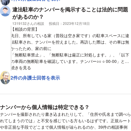
距離は1～2メートルです。
違法駐車のナンバーを掲示することは法的に問題
その後その道路は事故の影響で渋滞に代わり、
があるのか？
渋滞中(20分)は10メートル前進しては1分間ストップすると言っ
相談者
1319132さんの相談
投稿日：
2023年12月18日
た繰り返しで、
【相談の背景】
ストップしている間は私の車の後ろ50センチに付いて停車してい
先日、所有している家（普段は空き家です）の駐車スペースに違
ます。
法駐車され、ナンバーを控えました。再訪した際は、その車は無
前進の時も直ぐ後ろに付けていました。
かったため、家の前に
「無断駐車禁止」、「無断駐車は厳正に対処します。」、「以下
その模様を全てドライブレコーダーに録画しており、煽り運転し
の車両の無断駐車を確認しています。ナンバー○○ ○ 00-00」と掲
た自動車の車種、
示しました。
視覚的に省略された相談全文の
続きを見る
ナンバープレート、運転手の顔がハッキリと残っています。
2件の弁護士回答を表示
【質問1】
翌日に警察暑に動画を持ち込んで煽り運転者に注意をして欲しい
相手のナンバーを家の前に掲示することは、法的に何か問題とな
と相談しましたが。
りますでしょうか？
結果、該当する車の所有者は女性で運転していたのは男性なので
それ以上は
【質問2】
ナンバーから個人情報は特定できる？
追うことは出来ない。との回答でした。
その他、表示の内容は、何か問題となり得るでしょうか？
ナンバーを撮影されたり書き込まれたりして、「住所や氏名まで調べら
れてしまうのでは」と不安を感じている方もいるはずです。正規ルート
私は煽り運転をした者を許すことが出来ず、ネットに動画公開を
や非正規な手段でどこまで個人情報が辿られるのか、39件の相談事例
したいと思いますが、