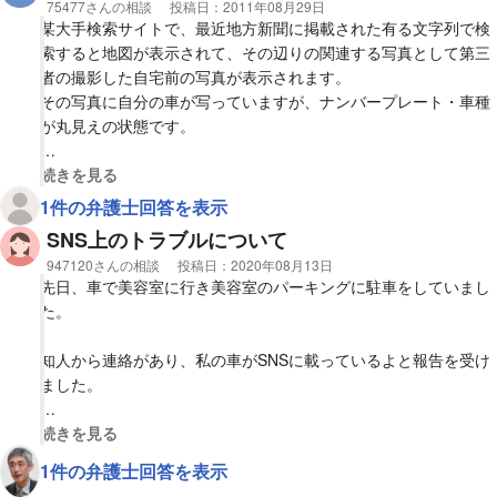
相談者
75477さんの相談
投稿日：
2011年08月29日
某大手検索サイトで、最近地方新聞に掲載された有る文字列で検
索すると地図が表示されて、その辺りの関連する写真として第三
者の撮影した自宅前の写真が表示されます。
その写真に自分の車が写っていますが、ナンバープレート・車種
が丸見えの状態です。
ほぼ住所が特定され、自家用車の車体及び登録番号がそのまま表
視覚的に省略された相談全文の
続きを見る
示されているというのは、プライバシー権の侵害に当たると思い
1件の弁護士回答を表示
ますが、いかがな物でしょうか?
SNS上のトラブルについて
相談者
947120さんの相談
投稿日：
2020年08月13日
先日、車で美容室に行き美容室のパーキングに駐車をしていまし
た。
知人から連絡があり、私の車がSNSに載っているよと報告を受け
ました。
そのSNSを確認したところ、ナンバーもはっきり映っていまし
視覚的に省略された相談全文の
続きを見る
た。
1件の弁護士回答を表示