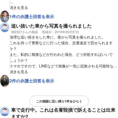
全面禁車の道路の路上駐車していて四輪者の車のナンバーが公
視覚的に省略された相談全文の
続きを見る
1件の弁護士回答を表示
https://www.youtube.com/watch?v=SUZBOvvodjM
追い抜いた車から写真を撮られました
相談者
382327さんの相談
投稿日：
2015年09月07日
無理な追い抜きをした車に、後から写真を撮られました。
これを持って警察などに行った場合、交通違反で罰せられます
か？
また、私的に報復などが行われた場合、どう対処すればいいで
しょうか？
スマホですので、LINEなどで画像が一気に拡散される可能性など
考えると怖いです。
視覚的に省略された相談全文の
続きを見る
2件の弁護士回答を表示
この相談に近い残り1件をひらく
車で走行中。これは名誉毀損で訴えることは出来
ますか?