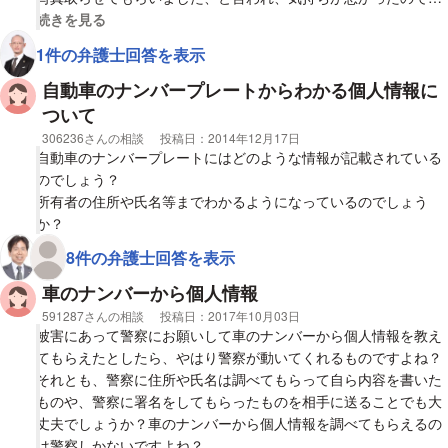
その場でハザード出して停車し、降りて話をしようとしたのです
視覚的に省略された相談全文の
続きを見る
今になって、とても気になって仕方ないです。
が、後続車もいた為、一旦左折し、その先で停車。その方の所へ
1件の弁護士回答を表示
行こうとしましたが、走って何故か逃げて行きました。車との接
例えばバックの時に、おじさんに当たったとかであれば、その場
触もしていなく、ただ写真を取られていて気持ち悪かったので警
自動車のナンバープレートからわかる個人情報に
で気がつくはずだし、降りてきた私に直接言うと思うし、ただ、
察にすぐ行き、車の現状確認他状況説明してきました。ドライブ
ついて
駐車枠からはみだしたり、うしろに下がりすぎなどでもなく、お
レコーダー無し、同乗者は妻、子供二人でした。警察の方も人と
相談者
306236さんの相談
投稿日：
2014年12月17日
じさんに当てたのも考えにくいです。
当たった形跡もないと確認出来たと話していましたが、もし、そ
自動車のナンバープレートにはどのような情報が記載されている
の写真撮った方が何かしら警察に連絡してきた際、話し合いの場
のでしょう？
当てたのであれば、バックしている駐車場枠内にわざわざ入って
を設け、警察はそれ以上介入出来ないと言われました。その現場
所有者の住所や氏名等までわかるようになっているのでしょう
来たことになります。
で当事者達で警察を呼んだでもないので、事故証明は出せないと
か？
の事で任意加入している保険会社も動かせそうもありません。変
8件の弁護士回答を表示
駐車枠内だし、後ろもかなりの余裕を開けて駐車しているのがわ
な言い掛かりをつけられ、住所等特定され、嫌がらせや不当な請
かるように写メも撮りました。
求されないか心配です。写真を撮られいるので、陸運局等で当て
車のナンバーから個人情報
逃げ等変な言い掛かりで、個人住所等特定されることあります
相談者
591287さんの相談
投稿日：
2017年10月03日
もしくは、その隣車の同乗者などで、待っていて急かされたと思
か？また、万一紛争が起きた場合の解決法ありますか？
被害にあって警察にお願いして車のナンバーから個人情報を教え
い、気に触った？とか？
てもらえたとしたら、やはり警察が動いてくれるものですよね？
それとも、警察に住所や氏名は調べてもらって自ら内容を書いた
とても気になります。
ものや、警察に署名をしてもらったものを相手に送ることでも大
丈夫でしょうか？車のナンバーから個人情報を調べてもらえるの
は警察しかないですよね？