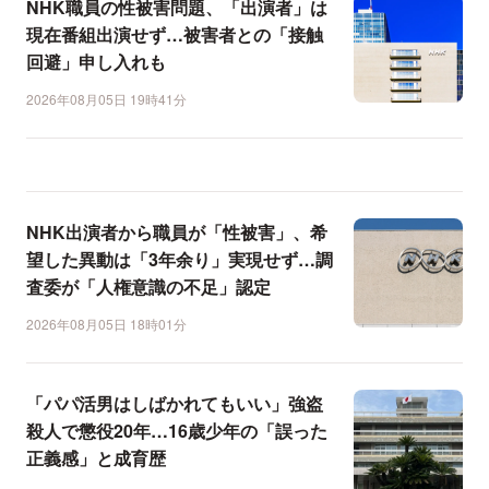
NHK職員の性被害問題、「出演者」は
現在番組出演せず…被害者との「接触
回避」申し入れも
2026年08月05日 19時41分
NHK出演者から職員が「性被害」、希
望した異動は「3年余り」実現せず…調
査委が「人権意識の不足」認定
2026年08月05日 18時01分
「パパ活男はしばかれてもいい」強盗
殺人で懲役20年…16歳少年の「誤った
正義感」と成育歴