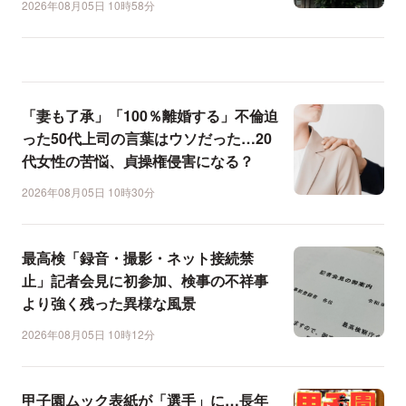
2026年08月05日 10時58分
「妻も了承」「100％離婚する」不倫迫
った50代上司の言葉はウソだった…20
代女性の苦悩、貞操権侵害になる？
2026年08月05日 10時30分
最高検「録音・撮影・ネット接続禁
止」記者会見に初参加、検事の不祥事
より強く残った異様な風景
2026年08月05日 10時12分
甲子園ムック表紙が「選手」に…長年