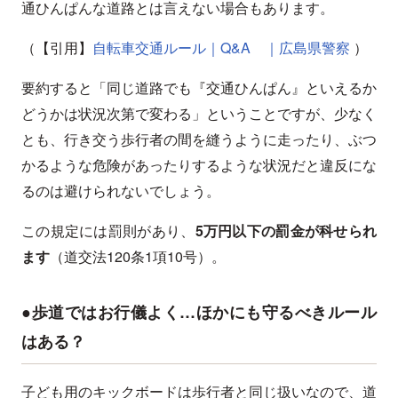
通ひんぱんな道路とは言えない場合もあります。
（【引用】
自転車交通ルール｜Q&A ｜広島県警察
）
要約すると「同じ道路でも『交通ひんぱん』といえるか
どうかは状況次第で変わる」ということですが、少なく
とも、行き交う歩行者の間を縫うように走ったり、ぶつ
かるような危険があったりするような状況だと違反にな
るのは避けられないでしょう。
この規定には罰則があり、
5万円以下の罰金が科せられ
ます
（道交法120条1項10号）。
●歩道ではお行儀よく…ほかにも守るべきルール
はある？
子ども用のキックボードは歩行者と同じ扱いなので、道