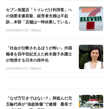
セブン加盟店「トイレだけ利用客」へ
の強要未遂容疑、経営者夫婦は不起
訴…本部「店舗は一時休業している」
2026年08月07日 17時04分
「社会が分断されるほうが怖い」外国
籍者を四半世紀支えた鈴木雅子弁護士
が危惧する日本の排外化
2026年08月07日 10時30分
「なぜ万引きではない？」卵盗んだ元
五輪代表が“強盗致傷”で逮捕 最長で