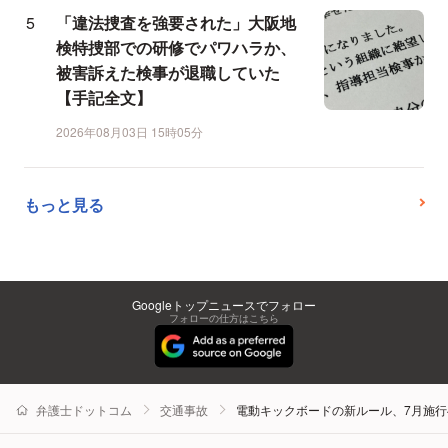
「違法捜査を強要された」大阪地
検特捜部での研修でパワハラか、
被害訴えた検事が退職していた
【手記全文】
2026年08月03日 15時05分
もっと見る
Googleトップニュースでフォロー
フォローの仕方はこちら
弁護士ドットコム
交通事故
電動キックボードの新ルール、7月施