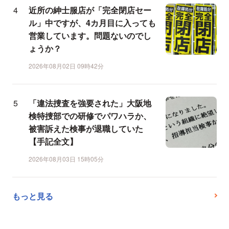
近所の紳士服店が「完全閉店セー
ル」中ですが、4カ月目に入っても
営業しています。問題ないのでし
ょうか？
2026年08月02日 09時42分
「違法捜査を強要された」大阪地
検特捜部での研修でパワハラか、
被害訴えた検事が退職していた
【手記全文】
2026年08月03日 15時05分
もっと見る