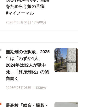
をためらう娘の苦悩
#マイノーマル
2026年08月04日 17時00分
無期刑の仮釈放、2025
年は「わずか4人」
2024年は32人が獄中
死…「終身刑化」の傾
向続く
2026年08月06日 11時39分
最高検「録音・撮影・