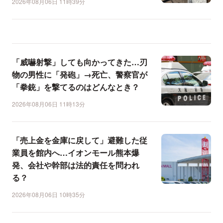
2026年08月06日 11時39分
「威嚇射撃」しても向かってきた…刃
物の男性に「発砲」→死亡、警察官が
「拳銃」を撃てるのはどんなとき？
2026年08月06日 11時13分
「売上金を金庫に戻して」避難した従
業員を館内へ…イオンモール熊本爆
発、会社や幹部は法的責任を問われ
る？
2026年08月06日 10時35分