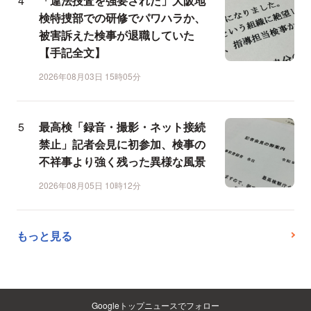
「違法捜査を強要された」大阪地
検特捜部での研修でパワハラか、
被害訴えた検事が退職していた
【手記全文】
2026年08月03日 15時05分
最高検「録音・撮影・ネット接続
禁止」記者会見に初参加、検事の
不祥事より強く残った異様な風景
2026年08月05日 10時12分
もっと見る
Googleトップニュースでフォロー