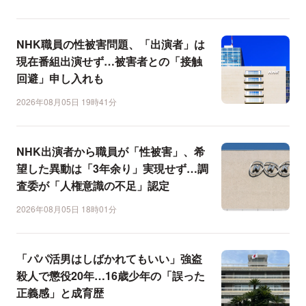
NHK職員の性被害問題、「出演者」は
現在番組出演せず…被害者との「接触
回避」申し入れも
2026年08月05日 19時41分
NHK出演者から職員が「性被害」、希
望した異動は「3年余り」実現せず…調
査委が「人権意識の不足」認定
2026年08月05日 18時01分
「パパ活男はしばかれてもいい」強盗
殺人で懲役20年…16歳少年の「誤った
正義感」と成育歴