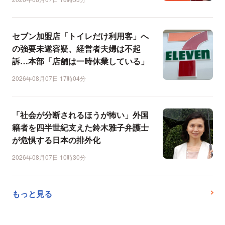
セブン加盟店「トイレだけ利用客」へ
の強要未遂容疑、経営者夫婦は不起
訴…本部「店舗は一時休業している」
2026年08月07日 17時04分
「社会が分断されるほうが怖い」外国
籍者を四半世紀支えた鈴木雅子弁護士
が危惧する日本の排外化
2026年08月07日 10時30分
もっと見る