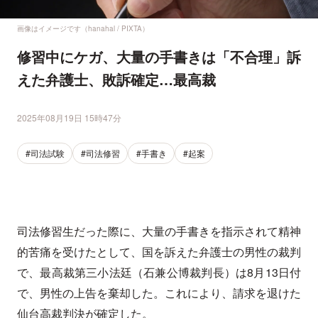
画像はイメージです（hanahal / PIXTA）
修習中にケガ、大量の手書きは「不合理」訴
えた弁護士、敗訴確定…最高裁
2025年08月19日 15時47分
#司法試験
#司法修習
#手書き
#起案
司法修習生だった際に、大量の手書きを指示されて精神
的苦痛を受けたとして、国を訴えた弁護士の男性の裁判
で、最高裁第三小法廷（石兼公博裁判長）は8月13日付
で、男性の上告を棄却した。これにより、請求を退けた
仙台高裁判決が確定した。