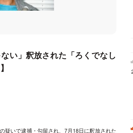
ゃない」釈放された「ろくでなし
り】
の疑いで逮捕・勾留され、7月18日に釈放された