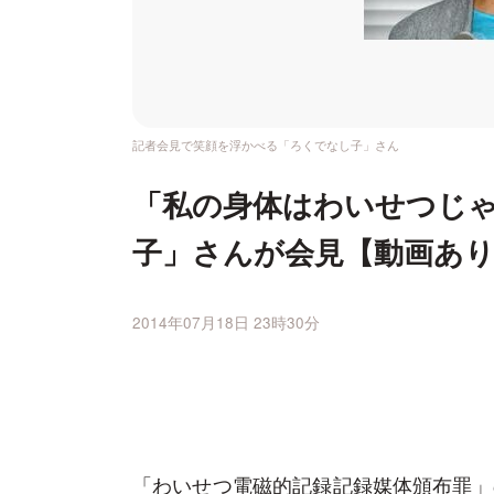
記者会見で笑顔を浮かべる「ろくでなし子」さん
「私の身体はわいせつじ
子」さんが会見【動画あ
2014年07月18日 23時30分
「わいせつ電磁的記録記録媒体頒布罪」