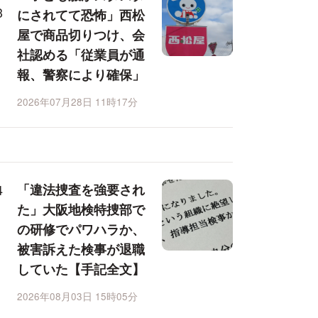
にされてて恐怖」西松
屋で商品切りつけ、会
社認める「従業員が通
報、警察により確保」
2026年07月28日 11時17分
「違法捜査を強要され
た」大阪地検特捜部で
の研修でパワハラか、
被害訴えた検事が退職
していた【手記全文】
2026年08月03日 15時05分