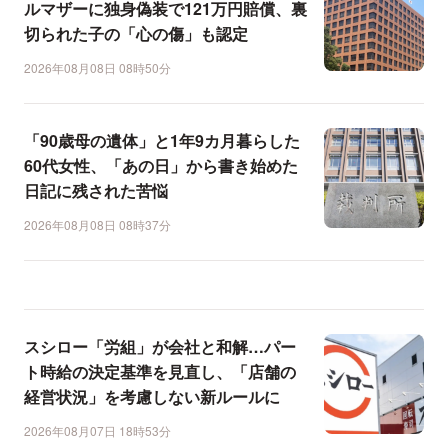
ルマザーに独身偽装で121万円賠償、裏
切られた子の「心の傷」も認定
2026年08月08日 08時50分
「90歳母の遺体」と1年9カ月暮らした
60代女性、「あの日」から書き始めた
日記に残された苦悩
2026年08月08日 08時37分
スシロー「労組」が会社と和解…パー
ト時給の決定基準を見直し、「店舗の
経営状況」を考慮しない新ルールに
2026年08月07日 18時53分