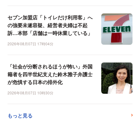
セブン加盟店「トイレだけ利用客」へ
の強要未遂容疑、経営者夫婦は不起
訴…本部「店舗は一時休業している」
2026年08月07日 17時04分
「社会が分断されるほうが怖い」外国
籍者を四半世紀支えた鈴木雅子弁護士
が危惧する日本の排外化
2026年08月07日 10時30分
もっと見る