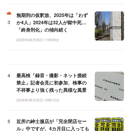
無期刑の仮釈放、2025年は「わず
か4人」2024年は32人が獄中死…
「終身刑化」の傾向続く
2026年08月06日 11時39分
最高検「録音・撮影・ネット接続
禁止」記者会見に初参加、検事の
不祥事より強く残った異様な風景
2026年08月05日 10時12分
近所の紳士服店が「完全閉店セー
ル」中ですが、4カ月目に入っても