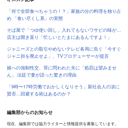
「何で全部食べちゃうの！？」家族の分の料理を独り占
め 「食い尽くし系」の実態
そば屋で「つゆ使い回し」入れてもないワサビの味が…
店主は開き直り「忙しいとたまにあるんですよ！」
ジャニーズとの取引やめないテレビ各局に告ぐ「今すぐ
ジャニ担を廃止せよ」、TVプロデューサーが提言
娘への強制性交、罪に問われた夫に「処罰は望みませ
ん」 法廷で妻が語った驚きの理由
「9時〜17時労働でおかしくなりそう」新社会人の涙に
賛否…回避する術はあるのか？
編集部からのお知らせ
現在、編集部では協力ライターと情報提供を募集しています。