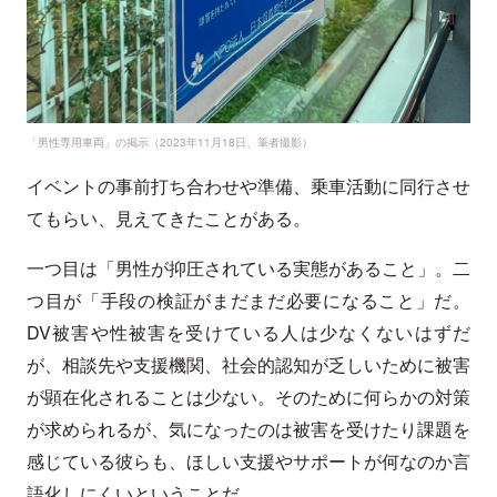
「男性専用車両」の掲示（2023年11月18日、筆者撮影）
イベントの事前打ち合わせや準備、乗車活動に同行させ
てもらい、見えてきたことがある。
一つ目は「男性が抑圧されている実態があること」。二
つ目が「手段の検証がまだまだ必要になること」だ。
DV被害や性被害を受けている人は少なくないはずだ
が、相談先や支援機関、社会的認知が乏しいために被害
が顕在化されることは少ない。そのために何らかの対策
が求められるが、気になったのは被害を受けたり課題を
感じている彼らも、ほしい支援やサポートが何なのか言
語化しにくいということだ。