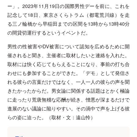
ー」。2023年11月19日の国際男性デーを前に、これを
記念して18日、東京さくらトラム（都電荒川線）を走
る三ノ輪橋から早稲田までの区間を13時から13時40分
の間貸切運行するというイベントだ。
男性の性被害やDV被害について認知を広めるために開
催されると聞き、主催者に取材したいと連絡を入れた。
取材には快く応じてもらえることになり、事前の打ち合
わせにも参加することができた。「デモ」として発信さ
れる彼らの言葉だけではなく、一人一人の彼らの声を聞
きたかったからだ。男女論に関係する話題はとかく極論
に走ったり荒唐無稽な応酬が続き、憎悪が深まるだけで
進展のない議論に陥りやすい。その渦中で声を上げる彼
らの姿に迫った。（取材・文：遠山怜）