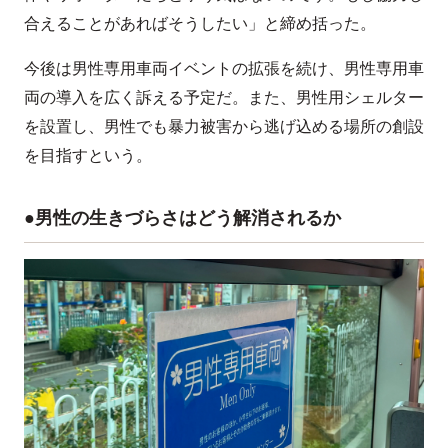
合えることがあればそうしたい」と締め括った。
今後は男性専用車両イベントの拡張を続け、男性専用車
両の導入を広く訴える予定だ。また、男性用シェルター
を設置し、男性でも暴力被害から逃げ込める場所の創設
を目指すという。
●男性の生きづらさはどう解消されるか