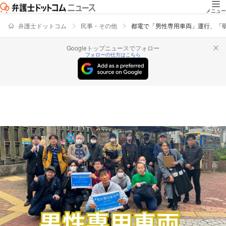
メニュー
弁護士ドットコム
民事・その他
都電で「男性専用車両」運行、「
Googleトップニュースでフォロー
フォローの仕方はこちら