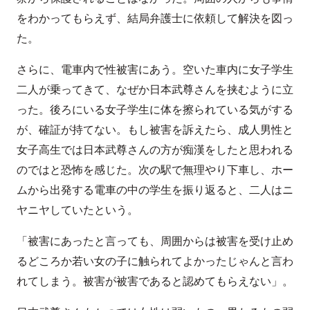
をわかってもらえず、結局弁護士に依頼して解決を図っ
た。
さらに、電車内で性被害にあう。空いた車内に女子学生
二人が乗ってきて、なぜか日本武尊さんを挟むように立
った。後ろにいる女子学生に体を擦られている気がする
が、確証が持てない。もし被害を訴えたら、成人男性と
女子高生では日本武尊さんの方が痴漢をしたと思われる
のではと恐怖を感じた。次の駅で無理やり下車し、ホー
ムから出発する電車の中の学生を振り返ると、二人はニ
ヤニヤしていたという。
「被害にあったと言っても、周囲からは被害を受け止め
るどころか若い女の子に触られてよかったじゃんと言わ
れてしまう。被害が被害であると認めてもらえない」。