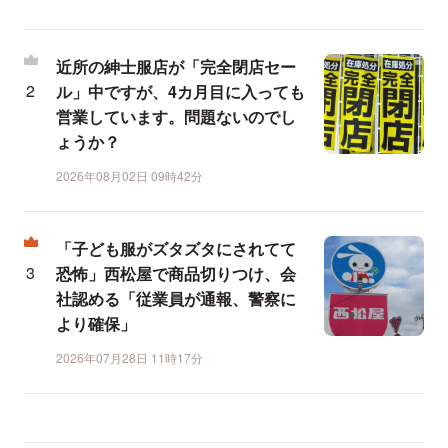
近所の紳士服店が「完全閉店セー
ル」中ですが、4カ月目に入っても
営業しています。問題ないのでし
ょうか？
2026年08月02日 09時42分
「子ども服がズタズタにされてて
恐怖」西松屋で商品切りつけ、会
社認める「従業員が通報、警察に
より確保」
2026年07月28日 11時17分