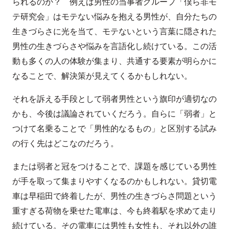
られるのか？ 例えば男性の当事者グループ「僕ら非モ
テ研究会」はモテない悩みを抱える男性が、自分たちの
生きづらさに光を当て、モテないという言葉に隠された
男性の生きづらさや悩みを言語化し続けている。この活
動も多くの人の体験が集まり、共通する要素が明らかに
なることで、解決策が見えてくるかもしれない。
それを訴える手段として弱者男性という旗印が適切なの
かも、今後は議論されていくだろう。自らに「弱者」と
つけて名乗ることで「男性的なるもの」と区別する試み
の行く先はどこなのだろう。
または弱者と冠をつけることで、課題を感じている男性
が手を取って集まりやすくなるのかもしれない。貸切電
車は早稲田で終着したが、男性の生きづらさ問題という
重すぎる荷物を乗せた電車は、今も終着駅を求めて走り
続けている。その電車には男性も女性も、それ以外の誰