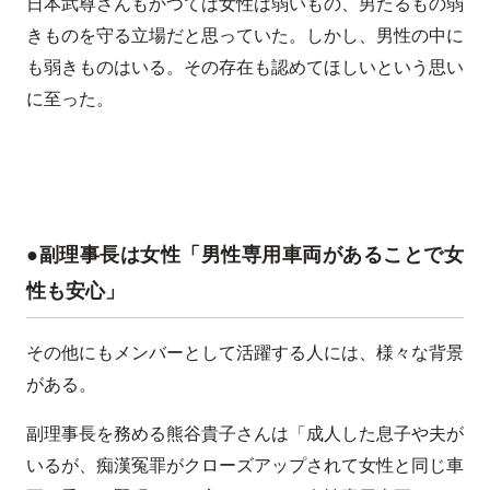
日本武尊さんもかつては女性は弱いもの、男たるもの弱
きものを守る立場だと思っていた。しかし、男性の中に
も弱きものはいる。その存在も認めてほしいという思い
に至った。
●副理事長は女性「男性専用車両があることで女
性も安心」
その他にもメンバーとして活躍する人には、様々な背景
がある。
副理事長を務める熊谷貴子さんは「成人した息子や夫が
いるが、痴漢冤罪がクローズアップされて女性と同じ車