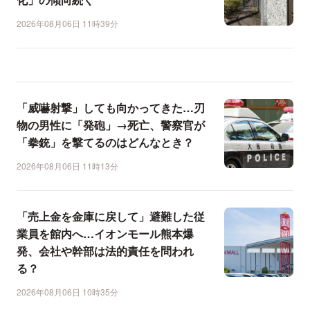
2026年08月06日 11時39分
「威嚇射撃」しても向かってきた…刃
物の男性に「発砲」→死亡、警察官が
「拳銃」を撃てるのはどんなとき？
2026年08月06日 11時13分
「売上金を金庫に戻して」避難した従
業員を館内へ…イオンモール熊本爆
発、会社や幹部は法的責任を問われ
る？
2026年08月06日 10時35分