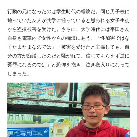
行動の元になったのは学生時代の経験だ。同じ男子校に
通っていた友人が共学に通っていると思われる女子生徒
から盗撮被害を受けた。さらに、大学時代には平田さん
自身も電車内で女性からの痴漢にあう。「性加害ではな
くたまたまなのでは」「被害を受けたと主張しても、自
分の方が痴漢したのだと騒がれて、信じてもらえず逆に
冤罪になるのでは」と恐怖を抱き、泣き寝入りになって
しまった。