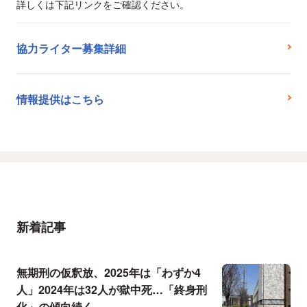
詳しくは下記リンクをご確認ください。
協力ライター募集詳細
情報提供はこちら
新着記事
無期刑の仮釈放、2025年は「わずか4
人」2024年は32人が獄中死…「終身刑
化」の傾向続く