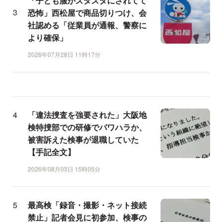
「子ども服がズタズタにされてて
恐怖」西松屋で商品切りつけ、会
社認める「従業員が通報、警察に
より確保」
2026年07月28日 11時17分
「違法捜査を強要された」大阪地
検特捜部での研修でパワハラか、
被害訴えた検事が退職していた
【手記全文】
2026年08月03日 15時05分
最高検「録音・撮影・ネット接続
禁止」記者会見に初参加、検事の