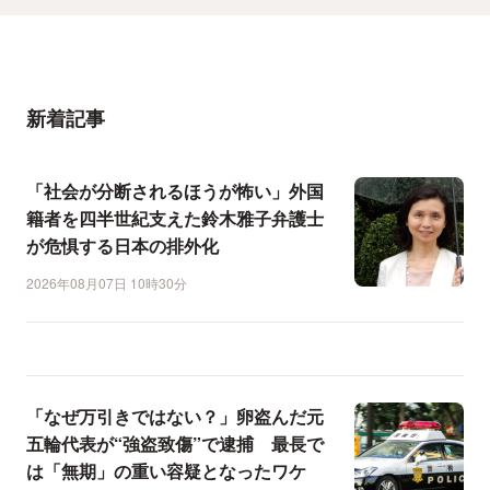
新着記事
「社会が分断されるほうが怖い」外国
籍者を四半世紀支えた鈴木雅子弁護士
が危惧する日本の排外化
2026年08月07日 10時30分
「なぜ万引きではない？」卵盗んだ元
五輪代表が“強盗致傷”で逮捕 最長で
は「無期」の重い容疑となったワケ