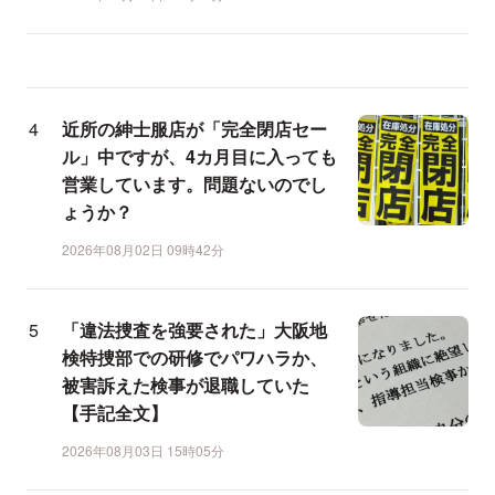
近所の紳士服店が「完全閉店セー
ル」中ですが、4カ月目に入っても
営業しています。問題ないのでし
ょうか？
2026年08月02日 09時42分
「違法捜査を強要された」大阪地
検特捜部での研修でパワハラか、
被害訴えた検事が退職していた
【手記全文】
2026年08月03日 15時05分