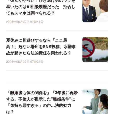
「彼女がやった」ひき逃げ男のウソを
暴いたのはAI相談履歴だった 拒否し
てもスマホは調べられる？
2026年08月09日 07時46分
夏休みに川遊びするなら「ここ最
高！」危ない場所をSNS投稿、水難事
故が起きたら法的責任を問われる？
2026年08月09日 07時37分
「離婚後も体の関係を」「3年後に再婚
する」不倫夫が提示した"離婚条件"に
「気持ち悪すぎる」の声…法的効力
は？