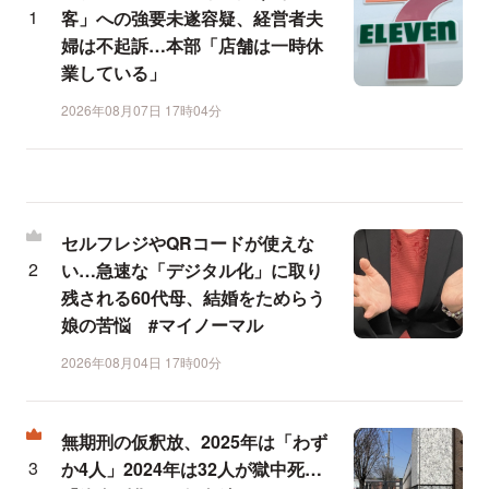
客」への強要未遂容疑、経営者夫
婦は不起訴…本部「店舗は一時休
業している」
2026年08月07日 17時04分
セルフレジやQRコードが使えな
い…急速な「デジタル化」に取り
残される60代母、結婚をためらう
娘の苦悩 #マイノーマル
2026年08月04日 17時00分
無期刑の仮釈放、2025年は「わず
か4人」2024年は32人が獄中死…