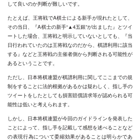
して良いのか判断が難しいです。
たとえば、王将戦でA棋士による新手が現れたとして、
その当日、『A棋士の新手“▲4五銀”が出ました』とツイ
ートした場合、王将戦と明示していないとしても、『当
日行われていたのは王将戦なのだから、棋譜利用に該当
する』などと王将戦の主催者側から判断される可能性が
あるということです。
ただし、日本将棋連盟が棋譜利用に関してここまでの規
制をすることに法的根拠があるかは疑わしく、指し手の
ツイートをしたとしても損害賠償請求等が認められる可
能性は低いと考えられます。
しかし、日本将棋連盟が今回のガイドラインを発表した
ことによって、指し手を記載して感想を述べることなど
の表現行為について委縮効果があることは明らかであ