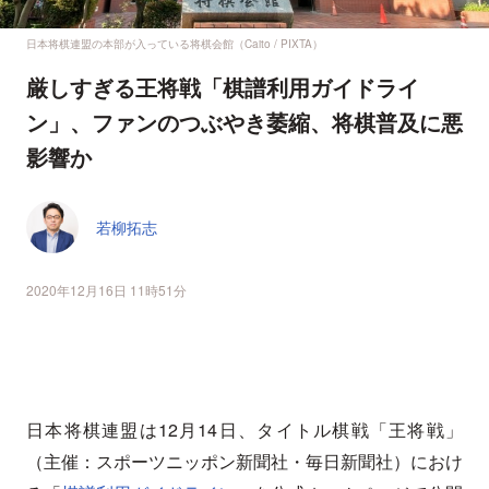
日本将棋連盟の本部が入っている将棋会館（Caito / PIXTA）
厳しすぎる王将戦「棋譜利用ガイドライ
ン」、ファンのつぶやき萎縮、将棋普及に悪
影響か
若柳拓志
2020年12月16日 11時51分
日本将棋連盟は12月14日、タイトル棋戦「王将戦」
（主催：スポーツニッポン新聞社・毎日新聞社）におけ