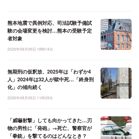
熊本地震で異例対応、司法試験予備試
験の会場変更を検討…熊本の受験予定
者対象
2026年08月06日 18時14分
無期刑の仮釈放、2025年は「わずか4
人」2024年は32人が獄中死…「終身刑
化」の傾向続く
2026年08月06日 11時39分
「威嚇射撃」しても向かってきた…刃
物の男性に「発砲」→死亡、警察官が
「拳銃」を撃てるのはどんなとき？