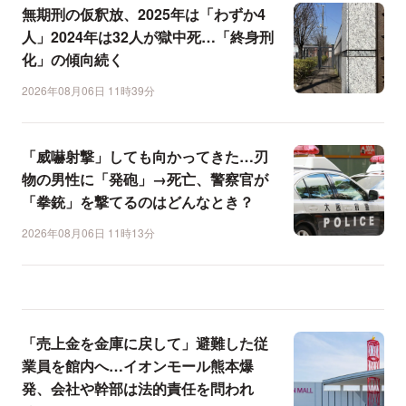
無期刑の仮釈放、2025年は「わずか4
人」2024年は32人が獄中死…「終身刑
化」の傾向続く
2026年08月06日 11時39分
「威嚇射撃」しても向かってきた…刃
物の男性に「発砲」→死亡、警察官が
「拳銃」を撃てるのはどんなとき？
2026年08月06日 11時13分
「売上金を金庫に戻して」避難した従
業員を館内へ…イオンモール熊本爆
発、会社や幹部は法的責任を問われ