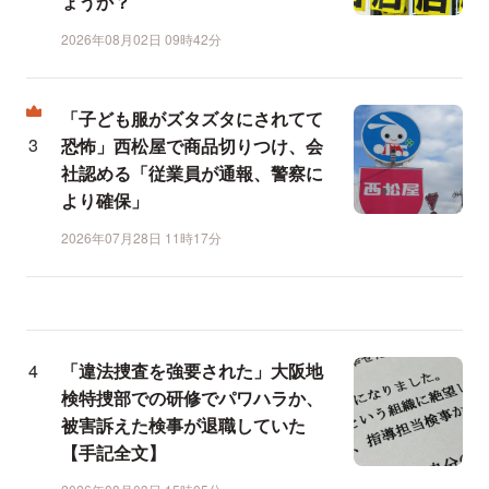
ょうか？
2026年08月02日 09時42分
「子ども服がズタズタにされてて
恐怖」西松屋で商品切りつけ、会
社認める「従業員が通報、警察に
より確保」
2026年07月28日 11時17分
「違法捜査を強要された」大阪地
検特捜部での研修でパワハラか、
被害訴えた検事が退職していた
【手記全文】