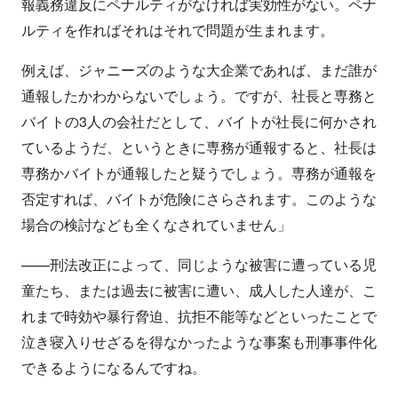
報義務違反にペナルティがなければ実効性がない。ペナ
ルティを作ればそれはそれで問題が生まれます。
例えば、ジャニーズのような大企業であれば、まだ誰が
通報したかわからないでしょう。ですが、社長と専務と
バイトの3人の会社だとして、バイトが社長に何かされ
ているようだ、というときに専務が通報すると、社長は
専務かバイトが通報したと疑うでしょう。専務が通報を
否定すれば、バイトが危険にさらされます。このような
場合の検討なども全くなされていません」
——刑法改正によって、同じような被害に遭っている児
童たち、または過去に被害に遭い、成人した人達が、こ
れまで時効や暴行脅迫、抗拒不能等などといったことで
泣き寝入りせざるを得なかったような事案も刑事事件化
できるようになるんですね。