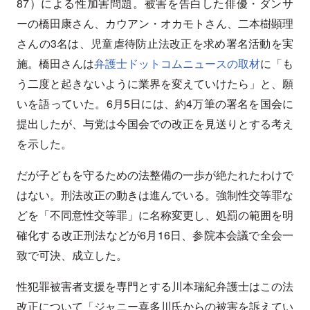
87）による性加害問題。被害を告白した俳優・ダンサ
ーの橋田康さん、カウアン・オカモトさん、二本樹顕理
さんの3名は、児童虐待防止法改正を求め署名活動を実
施。橋田さんは
弁護士ドットコムニュースの取材
に「も
う二度と起きないように業界を変えていけたら」と、願
いを語っていた。6月5日には、約4万筆の署名を国会に
提出したが、与党は今国会での改正を見送りとする考え
を示した。
だが子どもを守るための法整備の一歩が絶たれたわけで
はない。刑法改正の動きは進んでいる。強制性交等罪な
どを「不同意性交等罪」に名称変更し、処罰の範囲を明
確化する改正刑法などが6月16日、参院本会議で全会一
致で可決、成立した。
性犯罪被害者支援を専門とする川本瑞紀弁護士はこの法
改正について「ジャニー喜多川氏からの被害を訴えてい