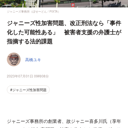
ジャニーズ事務所（ぽせ〜どん / PIXTA）
ジャニーズ性加害問題、改正刑法なら「事件
化した可能性ある」 被害者支援の弁護士が
指摘する法的課題
高橋ユキ
2023年07月01日 09時08分
#ジャニーズ性加害問題
ジャニーズ事務所の創業者、故ジャニー喜多川氏（享年