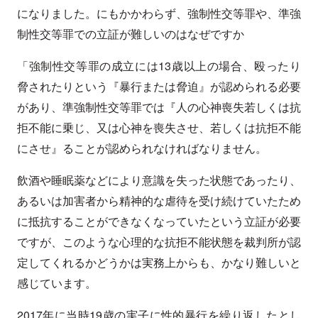
になりました。にもかかわらず、強制性交等罪や、準強
制性交等罪での立証が難しいのはなぜですか
「強制性交等罪の成立には13歳以上の場合、殴ったり
脅されたりという『暴行または脅迫』が認められる必要
があり、準強制性交等罪では『人の心神喪失若しくは抗
拒不能に乗じ、又は心神を喪失させ、若しくは抗拒不能
にさせ』ることが認められなければなりません。
飲酒や睡眠薬などにより意識を失った状態であったり、
あるいは加害者から精神的な虐待を受け続けていたため
に抵抗することができなくなっていたという立証が必要
ですが、このような心理的な抗拒不能状態を裁判所が認
定してくれるかどうかは実務上からも、かなり難しいと
感じています。
2017年に当時19歳の実子に性的暴行を繰り返したとし