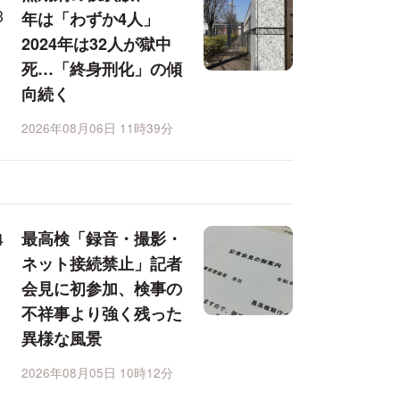
年は「わずか4人」
2024年は32人が獄中
死…「終身刑化」の傾
向続く
2026年08月06日 11時39分
最高検「録音・撮影・
ネット接続禁止」記者
会見に初参加、検事の
不祥事より強く残った
異様な風景
2026年08月05日 10時12分