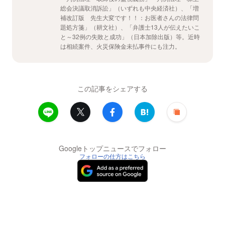
総会決議取消訴訟」（いずれも中央経済社）、「増
補改訂版 先生大変です！！：お医者さんの法律問
題処方箋」（耕文社）、「弁護士13人が伝えたいこ
と～32例の失敗と成功」（日本加除出版）等。近時
は相続案件、火災保険金未払事件にも注力。
この記事をシェアする
Googleトップニュースでフォロー
フォローの仕方はこちら