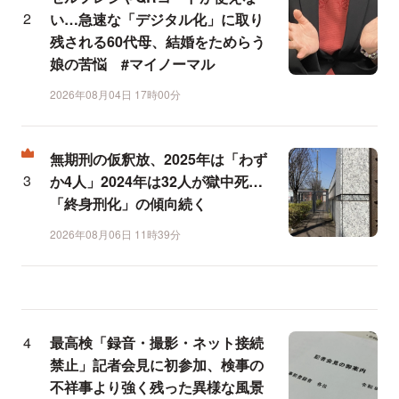
い…急速な「デジタル化」に取り
残される60代母、結婚をためらう
娘の苦悩 #マイノーマル
2026年08月04日 17時00分
無期刑の仮釈放、2025年は「わず
か4人」2024年は32人が獄中死…
「終身刑化」の傾向続く
2026年08月06日 11時39分
最高検「録音・撮影・ネット接続
禁止」記者会見に初参加、検事の
不祥事より強く残った異様な風景