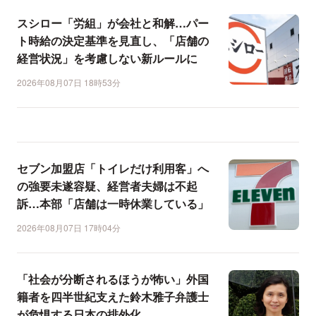
スシロー「労組」が会社と和解…パー
ト時給の決定基準を見直し、「店舗の
経営状況」を考慮しない新ルールに
2026年08月07日 18時53分
セブン加盟店「トイレだけ利用客」へ
の強要未遂容疑、経営者夫婦は不起
訴…本部「店舗は一時休業している」
2026年08月07日 17時04分
「社会が分断されるほうが怖い」外国
籍者を四半世紀支えた鈴木雅子弁護士
が危惧する日本の排外化