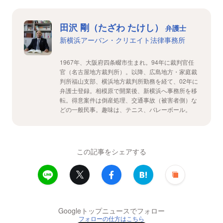
田沢 剛（たざわ たけし）
弁護士
新横浜アーバン・クリエイト法律事務所
1967年、大阪府四条畷市生まれ。94年に裁判官任
官（名古屋地方裁判所）。以降、広島地方・家庭裁
判所福山支部、横浜地方裁判所勤務を経て、02年に
弁護士登録。相模原で開業後、新横浜へ事務所を移
転。得意案件は倒産処理、交通事故（被害者側）な
どの一般民事。趣味は、テニス、バレーボール。
この記事をシェアする
Googleトップニュースでフォロー
フォローの仕方はこちら