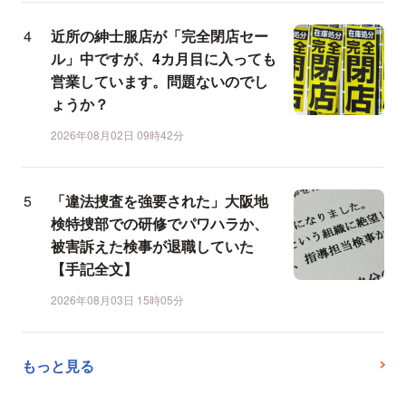
近所の紳士服店が「完全閉店セー
ル」中ですが、4カ月目に入っても
営業しています。問題ないのでし
ょうか？
2026年08月02日 09時42分
「違法捜査を強要された」大阪地
検特捜部での研修でパワハラか、
被害訴えた検事が退職していた
【手記全文】
2026年08月03日 15時05分
もっと見る