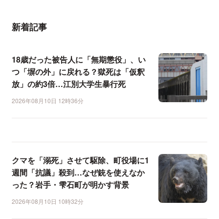
新着記事
18歳だった被告人に「無期懲役」、い
つ「塀の外」に戻れる？獄死は「仮釈
放」の約3倍…江別大学生暴行死
2026年08月10日 12時36分
クマを「溺死」させて駆除、町役場に1
週間「抗議」殺到…なぜ銃を使えなか
った？岩手・雫石町が明かす背景
2026年08月10日 10時32分