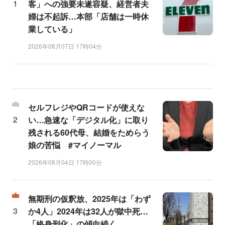
客」への強要未遂容疑、経営者夫
婦は不起訴…本部「店舗は一時休
業している」
2026年08月07日 17時04分
セルフレジやQRコードが使えな
い…急速な「デジタル化」に取り
残される60代母、結婚をためらう
娘の苦悩 #マイノーマル
2026年08月04日 17時00分
無期刑の仮釈放、2025年は「わず
か4人」2024年は32人が獄中死…
「終身刑化」の傾向続く