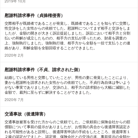
2019年 10月
慰謝料請求事件（貞操権侵害）
交際相手が既婚者であることが発覚し、既婚者であることを知らずに交際し
性交渉をした女性からの依頼でした。慰謝料についてまず相手と交渉をしま
したが、金額の開きが大きく訴訟提起しました。訴訟において相手方と分割
払いの和解が成立したものの、相手方の支払が滞ったため、財産を調査の
上、強制執行しました。強制執行後、相手方から全額を一括で支払うとの連
絡があり、和解金額を全額回収することができました。
2020年 2月
慰謝料請求事件（不貞、請求された側）
結婚している男性と交際していたことが、男性の妻に発覚したことにより、
妻から慰謝料を請求された女性からの依頼でした。不貞行為自体は争いよう
がない事実でありましたが、交渉の上、相手方の請求額から大幅に減額した
金額で、裁判に至らずに解決することができました。
2020年 7月
交通事故（後遺障害）
交通事故被害を受けた方からのご依頼でした。ご依頼前に保険会社からの賠
償額について事前の提示がありましたが、お怪我の具合から後遺障害認定さ
れる可能性があると説明し、後遺障害申請の手続をしたところ、後遺障害１
２級の認定がでました。認定後、保険会社との交渉の末、事前提示の金額か