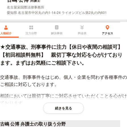
弁護士
所属事務所：
名古屋栄国際法律事務所
所在地：
愛知県 名古屋市中区丸の内1-14-24 ライオンズビル第2丸の内601
人物紹介
注力分野
解決事例
料金表
アクセス
★交通事故、刑事事件に注力【休日や夜間の相談可】
【初回相談料無料】 親切丁寧な対応を心がけており
ます。まずはお気軽にご相談下さい。
交通事故、刑事事件をはじめ、個人・企業を問わず各種事件の
ご相談に対応しております。
相談においては親切丁寧にご対応させていただくことを心がけ
ております。
続きを見る
お困りの方は是非一度ご相談下さい。
古嶋 公博 弁護士の取り扱う分野