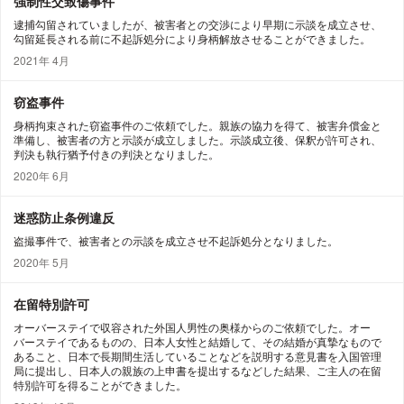
強制性交致傷事件
逮捕勾留されていましたが、被害者との交渉により早期に示談を成立させ、
勾留延長される前に不起訴処分により身柄解放させることができました。
2021年 4月
窃盗事件
身柄拘束された窃盗事件のご依頼でした。親族の協力を得て、被害弁償金と
準備し、被害者の方と示談が成立しました。示談成立後、保釈が許可され、
判決も執行猶予付きの判決となりました。
2020年 6月
迷惑防止条例違反
盗撮事件で、被害者との示談を成立させ不起訴処分となりました。
2020年 5月
在留特別許可
オーバーステイで収容された外国人男性の奥様からのご依頼でした。オー
バーステイであるものの、日本人女性と結婚して、その結婚が真摯なもので
あること、日本で長期間生活していることなどを説明する意見書を入国管理
局に提出し、日本人の親族の上申書を提出するなどした結果、ご主人の在留
特別許可を得ることができました。