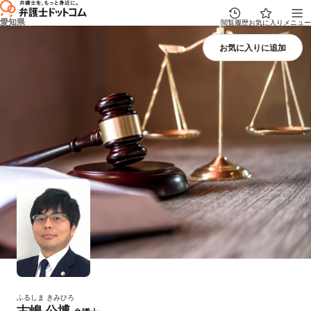
愛知県
閲覧履歴
お気に入り
メニュー
ふるしま きみひろ
古嶋 公博
プロフィール