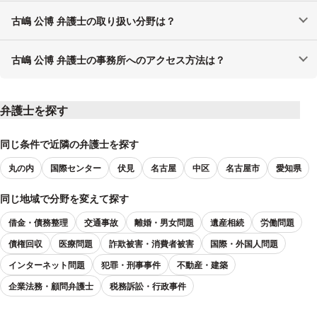
古嶋 公博 弁護士の取り扱い分野は？
古嶋 公博 弁護士の事務所へのアクセス方法は？
弁護士を探す
同じ条件で近隣の弁護士を探す
丸の内
国際センター
伏見
名古屋
中区
名古屋市
愛知県
同じ地域で分野を変えて探す
借金・債務整理
交通事故
離婚・男女問題
遺産相続
労働問題
債権回収
医療問題
詐欺被害・消費者被害
国際・外国人問題
インターネット問題
犯罪・刑事事件
不動産・建築
企業法務・顧問弁護士
税務訴訟・行政事件