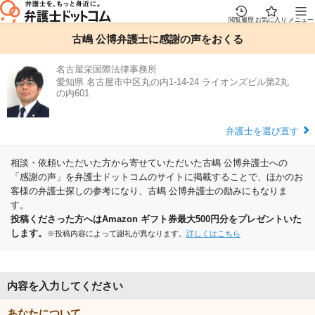
閲覧履歴
お気に入り
メニュー
古嶋 公博弁護士に感謝の声をおくる
名古屋栄国際法律事務所
愛知県 名古屋市中区丸の内1-14-24 ライオンズビル第2丸
の内601
弁護士を選び直す
相談・依頼いただいた方から寄せていただいた古嶋 公博弁護士への
「感謝の声」を弁護士ドットコムのサイトに掲載することで、ほかのお
客様の弁護士探しの参考になり、古嶋 公博弁護士の励みにもなりま
す。
投稿くださった方へはAmazon ギフト券最大500円分をプレゼントいた
します。
※投稿内容によって謝礼が異なります。
詳しくはこちら
内容を入力してください
あなたについて