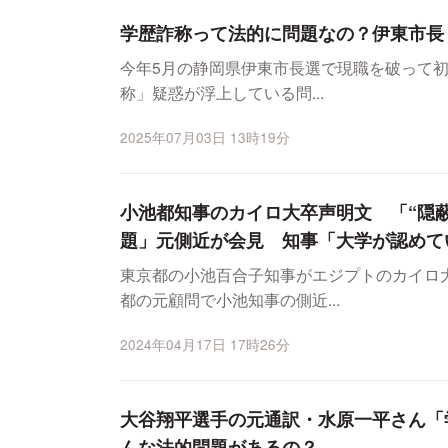
学歴詐称って法的に問題なの？伊東市長
今年5月の静岡県伊東市長選で現職を破って
称」疑惑が浮上している問...
2025年07月03日 13時19分
小池都知事のカイロ大卒声明文 「“隠
題」元側近が会見 知事「大学が認めて
東京都の小池百合子知事がエジプトのカイロ
都の元顧問で小池知事の側近...
2024年04月17日 17時26分
大谷翔平選手の元通訳・水原一平さん「
んな法的問題があるの？