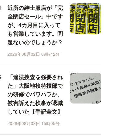
近所の紳士服店が「完
全閉店セール」中です
が、4カ月目に入って
も営業しています。問
題ないのでしょうか？
2026年08月02日 09時42分
「違法捜査を強要され
た」大阪地検特捜部で
の研修でパワハラか、
被害訴えた検事が退職
していた【手記全文】
2026年08月03日 15時05分