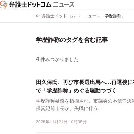
弁護士ドットコム
ニュース「学歴詐称」
学歴詐称のタグを含む記事
4
件みつかりました
ニュースの新着順の一覧
田久保氏、再び市長選出馬へ…再選後に
で「学歴詐称」めぐる騒動つづく
学歴詐称疑惑を指摘され、市議会の不信任決
保真紀前市長が、失職に伴う...
2025年11月21日 10時05分