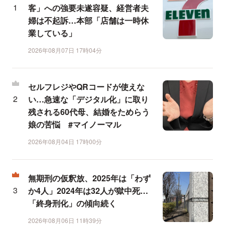
客」への強要未遂容疑、経営者夫
婦は不起訴…本部「店舗は一時休
業している」
2026年08月07日 17時04分
セルフレジやQRコードが使えな
い…急速な「デジタル化」に取り
残される60代母、結婚をためらう
娘の苦悩 #マイノーマル
2026年08月04日 17時00分
無期刑の仮釈放、2025年は「わず
か4人」2024年は32人が獄中死…
「終身刑化」の傾向続く
2026年08月06日 11時39分