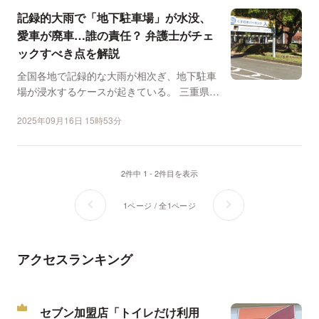
記録的大雨で「地下駐車場」が水没、
愛車が廃車…誰の責任？ 弁護士がチェ
ックすべき点を解説
全国各地で記録的な大雨が相次ぎ、地下駐車
場が浸水するケースが起きている。 三重県四
日市市では9月1...
2025年09月16日 15時53分
2件中 1 - 2件目を表示
1ページ / 全1ページ
アクセスランキング
セブン加盟店「トイレだけ利用