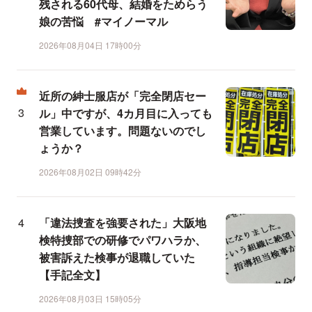
残される60代母、結婚をためらう
娘の苦悩 #マイノーマル
2026年08月04日 17時00分
近所の紳士服店が「完全閉店セー
ル」中ですが、4カ月目に入っても
営業しています。問題ないのでし
ょうか？
2026年08月02日 09時42分
「違法捜査を強要された」大阪地
検特捜部での研修でパワハラか、
被害訴えた検事が退職していた
【手記全文】
2026年08月03日 15時05分