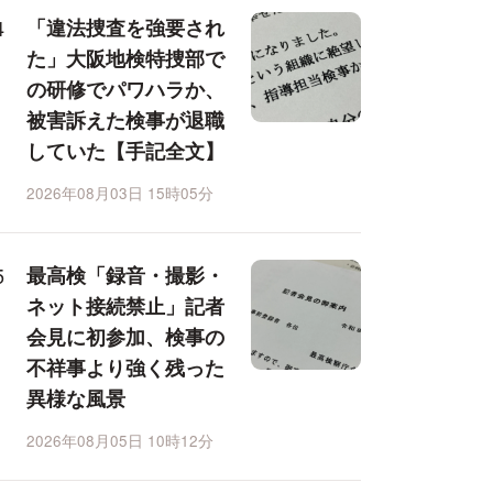
「違法捜査を強要され
た」大阪地検特捜部で
の研修でパワハラか、
被害訴えた検事が退職
していた【手記全文】
2026年08月03日 15時05分
最高検「録音・撮影・
ネット接続禁止」記者
会見に初参加、検事の
不祥事より強く残った
異様な風景
2026年08月05日 10時12分