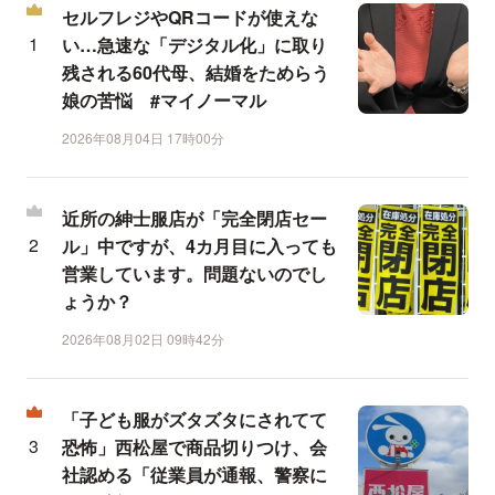
セルフレジやQRコードが使えな
い…急速な「デジタル化」に取り
残される60代母、結婚をためらう
娘の苦悩 #マイノーマル
2026年08月04日 17時00分
近所の紳士服店が「完全閉店セー
ル」中ですが、4カ月目に入っても
営業しています。問題ないのでし
ょうか？
2026年08月02日 09時42分
「子ども服がズタズタにされてて
恐怖」西松屋で商品切りつけ、会
社認める「従業員が通報、警察に