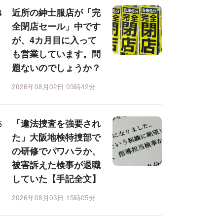
近所の紳士服店が「完
全閉店セール」中です
が、4カ月目に入って
も営業しています。問
題ないのでしょうか？
2026年08月02日 09時42分
「違法捜査を強要され
た」大阪地検特捜部で
の研修でパワハラか、
被害訴えた検事が退職
していた【手記全文】
2026年08月03日 15時05分