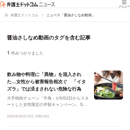
メニュー
弁護士ドットコム
ニュース「醤油さしなめ動画」
醤油さしなめ動画のタグを含む記事
1
件みつかりました
ニュースの新着順の一覧
飲み物や料理に「異物」を混入され
た…女性から被害報告相次ぐ 「イタ
ズラ」では済まされない危険な行為
大手焼肉チェーン「牛角」が9月2日からスタ
ートした女性限定の半額キャンペーン。SNS
では一部の男性か...
2024年09月10日 10時16分