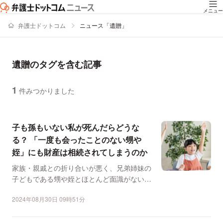
メニュー
弁護士ドットコム
ニュース「遺贈」
遺贈のタグを含む記事
1
件みつかりました
ニュースの新着順の一覧
子も孫もいない私が死んだらどうな
る？ 「一度も会ったことのない甥や
姪」にも財産は相続されてしまうのか
家族・親戚との折り合いが悪く、兄弟姉妹の
子どもである甥や姪とほとんど面識がないと
いう人もいるだろう。...
2024年08月30日 09時51分