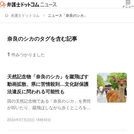
メニュー
弁護士ドットコム
ニュース「奈良のシカ」
奈良のシカのタグを含む記事
1
件みつかりました
ニュースの新着順の一覧
天然記念物「奈良のシカ」を蹴飛ばす
動画拡散、県に苦情殺到…文化財保護
法違反に問われる可能性も
国の天然記念物である「奈良のシカ」を男性
が叩いたり、蹴飛ばしながら歩くところを映
した動画がネットで拡...
2024年07月23日 16時40分