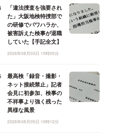
「違法捜査を強要され
た」大阪地検特捜部で
の研修でパワハラか、
被害訴えた検事が退職
していた【手記全文】
2026年08月03日 15時05分
最高検「録音・撮影・
ネット接続禁止」記者
会見に初参加、検事の
不祥事より強く残った
異様な風景
2026年08月05日 10時12分